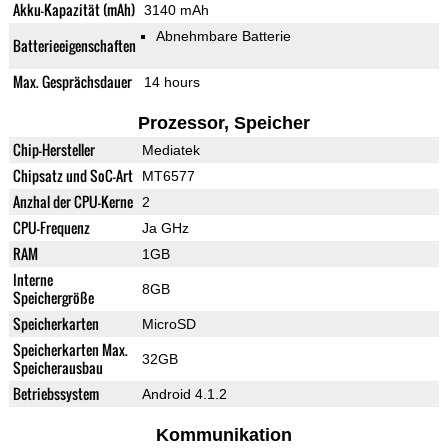
Akku-Kapazität (mAh)
3140 mAh
Abnehmbare Batterie
Batterieeigenschaften
Max. Gesprächsdauer
14 hours
Prozessor, Speicher
Chip-Hersteller
Mediatek
Chipsatz und SoC-Art
MT6577
Anzhal der CPU-Kerne
2
CPU-Frequenz
Ja GHz
RAM
1GB
Interne
8GB
Speichergröße
Speicherkarten
MicroSD
Speicherkarten Max.
32GB
Speicherausbau
Betriebssystem
Android 4.1.2
Kommunikation