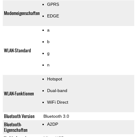
GPRS
Modemeigenschaften
EDGE
a
b
WLAN-Standard
g
n
Hotspot
Dual-band
WLAN-Funktionen
WiFi Direct
Bluetooth Version
Bluetooth 3.0
Bluetooth-
A2DP
Eigenschaften