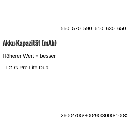
550
570
590
610
630
650
Akku-Kapazität (mAh)
Höherer Wert = besser
LG G Pro Lite Dual
2600
2700
2800
2900
3000
3100
32