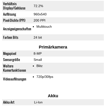
Verhältnis
72.2%
Display/Gehäuse
Auflösung
960x540
Pixel-Dichte (PPI)
200 PPI
Multitouch
Anzeigeeigenschaften
Farben Bits
24 bit
Primärkamera
Megapixel
8-MP
Sensorgröße
Small
Weitere
Blitz
Kamerfunktionen
720p/30fps
Videoauflösungen
Akku
Akku-Art
Li-Ion