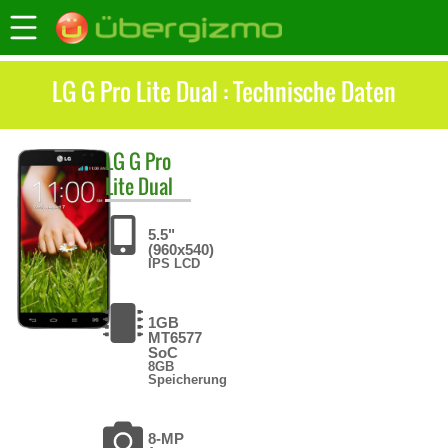
LG G Pro Lite Dual : Technische Daten
LG
G Pro
Lite Dual
5.5"
(960x540)
IPS LCD
1GB
MT6577
SoC
8GB
Speicherung
8-MP