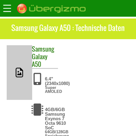
Samsung Galaxy A50 : Technische Daten
Samsung
Galaxy
A50
6.4"
(2340x1080)
Super
AMOLED
4GB/6GB
Samsung
Exynos 7
Octa 9610
SoC
64GB/128GB
Speicherung