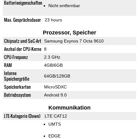
Batterieeigenschaften
Nicht entfernbar
Max. Gesprächsdauer
23 hours
Prozessor, Speicher
Chipsatz und SoC-Art
Samsung Exynos 7 Octa 9610
Anzhal der CPU-Kerne
8
CPU-Frequenz
2.3 GHz
RAM
4GB/6GB
Interne
64GB/128GB
Speichergröße
Speicherkarten
MicroSDXC
Betriebssystem
Android 9.0
Kommunikation
LTE-Kategorie (Down)
LTE CAT12
UMTS
EDGE