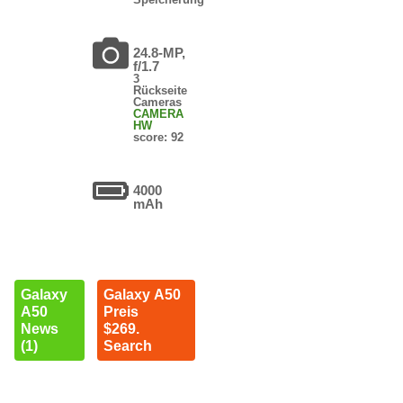
24.8-MP,
f/1.7
3
Rückseite
Cameras
CAMERA
HW
score: 92
4000
mAh
Galaxy
Galaxy A50
A50
Preis
News
$269.
(1)
Search