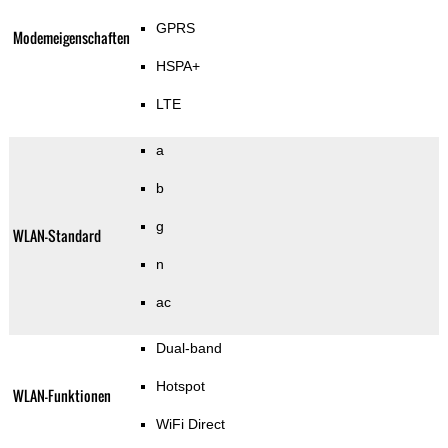
GPRS
Modemeigenschaften
HSPA+
LTE
a
b
g
WLAN-Standard
n
ac
Dual-band
Hotspot
WLAN-Funktionen
WiFi Direct