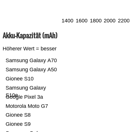
1400
1600
1800
2000
2200
Akku-Kapazität (mAh)
Höherer Wert = besser
Samsung Galaxy A70
Samsung Galaxy A50
Gionee S10
Samsung Galaxy
S10e
Google Pixel 3a
Motorola Moto G7
Gionee S8
Gionee S9