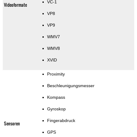
VC-1
Videoformate
VP8
VP9
WMV7
WMV8
XVID
Proximity
Beschleunigungsmesser
Kompass
Gyroskop
Fingerabdruck
Sensoren
GPS