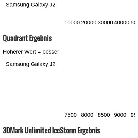
Samsung Galaxy J2
10000
20000
30000
40000
50
Quadrant Ergebnis
Höherer Wert = besser
Samsung Galaxy J2
7500
8000
8500
9000
95
3DMark Unlimited IceStorm Ergebnis