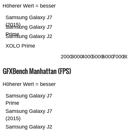
Höherer Wert = besser
Samsung Galaxy J7
(2015)
Samsung Galaxy J7
Prime
Samsung Galaxy J2
XOLO Prime
2000
3000
4000
5000
6000
7000
80
GFXBench Manhattan (FPS)
Höherer Wert = besser
Samsung Galaxy J7
Prime
Samsung Galaxy J7
(2015)
Samsung Galaxy J2