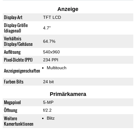
Anzeige
Display-Art
TFT LCD
Display-Größe
4.7"
(diagonal)
Verhältnis
64.7%
Display/Gehäuse
Auflösung
540x960
Pixel-Dichte (PPI)
234 PPI
Multitouch
Anzeigeeigenschaften
Farben Bits
24 bit
Primärkamera
Megapixel
5-MP
Öffnung
f/2.2
Weitere
Blitz
Kamerfunktionen