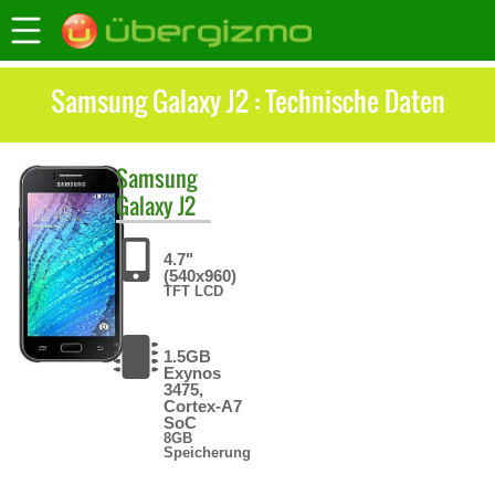
Samsung Galaxy J2 : Technische Daten
Samsung
Galaxy J2
4.7"
(540x960)
TFT LCD
1.5GB
Exynos
3475,
Cortex-A7
SoC
8GB
Speicherung