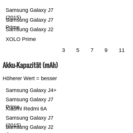
Samsung Galaxy J7
(2015)
Samsung Galaxy J7
Prime
Samsung Galaxy J2
XOLO Prime
3
5
7
9
11
Akku-Kapazität (mAh)
Höherer Wert = besser
Samsung Galaxy J4+
Samsung Galaxy J7
Prime
Xiaomi Redmi 6A
Samsung Galaxy J7
(2015)
Samsung Galaxy J2