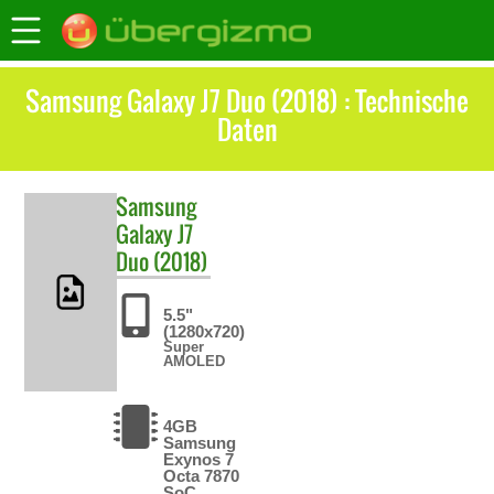
Samsung Galaxy J7 Duo (2018) : Technische
Daten
Samsung
Galaxy J7
Duo (2018)
5.5"
(1280x720)
Super
AMOLED
4GB
Samsung
Exynos 7
Octa 7870
SoC