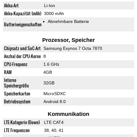
Akku-Art
Li-Ion
Akku-Kapazität (mAh)
3000 mAh
Abnehmbare Batterie
Batterieeigenschaften
Prozessor, Speicher
Chipsatz und SoC-Art
Samsung Exynos 7 Octa 7870
Anzhal der CPU-Kerne
8
CPU-Frequenz
1.6 GHz
RAM
4GB
Interne
32GB
Speichergröße
Speicherkarten
MicroSDXC
Betriebssystem
Android 8.0
Kommunikation
LTE-Kategorie (Down)
LTE CAT4
LTE Frequenzen
38, 40, 41