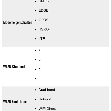
UMTS
EDGE
GPRS
Modemeigenschaften
HSPA+
LTE
a
b
WLAN-Standard
g
n
Dual-band
Hotspot
WLAN-Funktionen
WiFi Direct