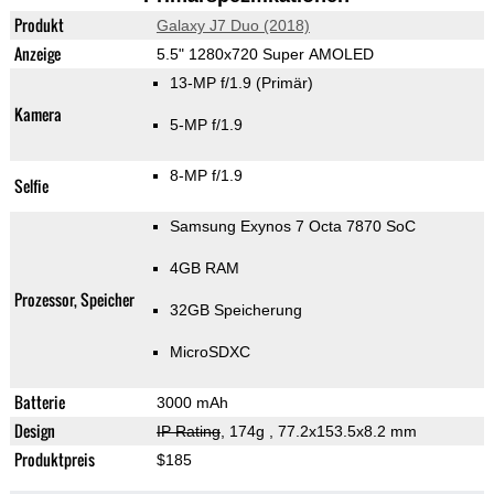
Produkt
Galaxy J7 Duo (2018)
Anzeige
5.5" 1280x720 Super AMOLED
13-MP f/1.9
(Primär)
Kamera
5-MP f/1.9
8-MP f/1.9
Selfie
Samsung Exynos 7 Octa 7870 SoC
4GB RAM
Prozessor, Speicher
32GB Speicherung
MicroSDXC
Batterie
3000 mAh
Design
IP Rating
, 174g
, 77.2x153.5x8.2 mm
Produktpreis
$185