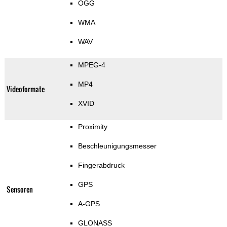
OGG
WMA
WAV
MPEG-4
MP4
Videoformate
XVID
Proximity
Beschleunigungsmesser
Fingerabdruck
GPS
Sensoren
A-GPS
GLONASS