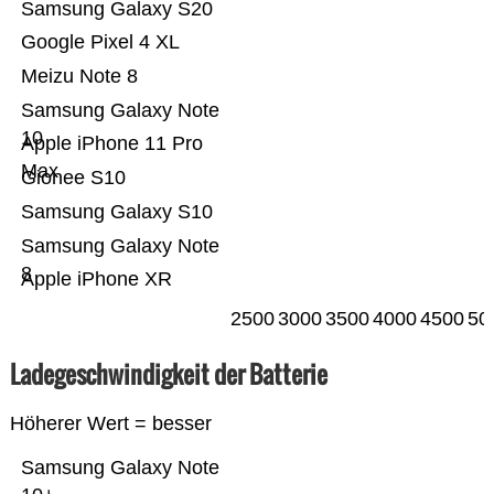
Samsung Galaxy S20
Google Pixel 4 XL
Meizu Note 8
Samsung Galaxy Note
10
Apple iPhone 11 Pro
Max
Gionee S10
Samsung Galaxy S10
Samsung Galaxy Note
8
Apple iPhone XR
2500
3000
3500
4000
4500
50
Ladegeschwindigkeit der Batterie
Höherer Wert = besser
Samsung Galaxy Note