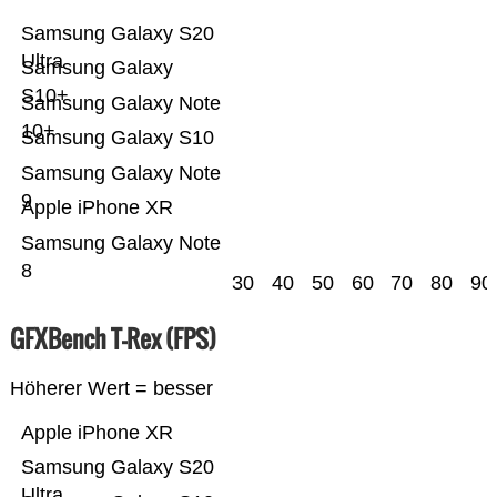
Samsung Galaxy S20
Ultra
Samsung Galaxy
S10+
Samsung Galaxy Note
10+
Samsung Galaxy S10
Samsung Galaxy Note
9
Apple iPhone XR
Samsung Galaxy Note
8
30
40
50
60
70
80
90
GFXBench T-Rex (FPS)
Höherer Wert = besser
Apple iPhone XR
Samsung Galaxy S20
Ultra