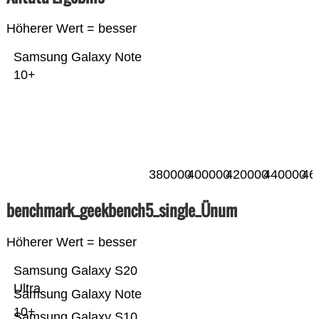
Höherer Wert = besser
Samsung Galaxy Note
10+
380000
400000
420000
440000
46
benchmark_geekbench5_single_Ünum
Höherer Wert = besser
Samsung Galaxy S20
Ultra
Samsung Galaxy Note
10+
Samsung Galaxy S10