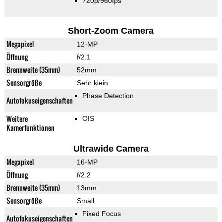
720p/960fps
Short-Zoom Camera
Megapixel
12-MP
Öffnung
f/2.1
Brennweite (35mm)
52mm
Sensorgröße
Sehr klein
Phase Detection
Autofokuseigenschaften
Weitere
OIS
Kamerfunktionen
Ultrawide Camera
Megapixel
16-MP
Öffnung
f/2.2
Brennweite (35mm)
13mm
Sensorgröße
Small
Fixed Focus
Autofokuseigenschaften