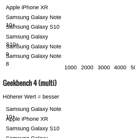
Apple iPhone XR
Samsung Galaxy Note
10+
Samsung Galaxy S10
Samsung Galaxy
S10+
Samsung Galaxy Note
9
Samsung Galaxy Note
8
1000
2000
3000
4000
50
Geekbench 4 (multi)
Höherer Wert = besser
Samsung Galaxy Note
10+
Apple iPhone XR
Samsung Galaxy S10