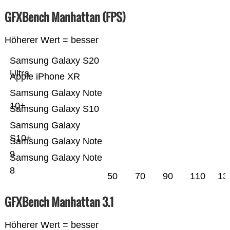
GFXBench Manhattan (FPS)
Höherer Wert = besser
Samsung Galaxy S20
Ultra
Apple iPhone XR
Samsung Galaxy Note
10+
Samsung Galaxy S10
Samsung Galaxy
S10+
Samsung Galaxy Note
9
Samsung Galaxy Note
8
50
70
90
110
13
GFXBench Manhattan 3.1
Höherer Wert = besser