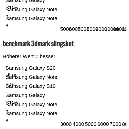
Samsung Galaxy
S10+
Samsung Galaxy Note
9
Samsung Galaxy Note
8
5000
6000
7000
8000
9000
10000
11000
12
benchmark 3dmark slingshot
Höherer Wert = besser
Samsung Galaxy S20
Ultra
Samsung Galaxy Note
10+
Samsung Galaxy S10
Samsung Galaxy
S10+
Samsung Galaxy Note
9
Samsung Galaxy Note
8
3000
4000
5000
6000
7000
80