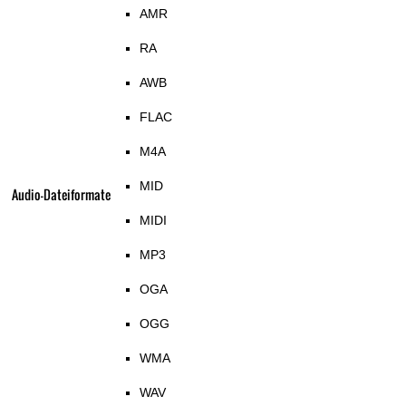
AMR
RA
AWB
FLAC
M4A
MID
Audio-Dateiformate
MIDI
MP3
OGA
OGG
WMA
WAV