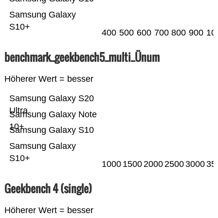
Samsung Galaxy
S10+
400
500
600
700
800
900
10
benchmark_geekbench5_multi_Ünum
Höherer Wert = besser
Samsung Galaxy S20
Ultra
Samsung Galaxy Note
10+
Samsung Galaxy S10
Samsung Galaxy
S10+
1000
1500
2000
2500
3000
35
Geekbench 4 (single)
Höherer Wert = besser