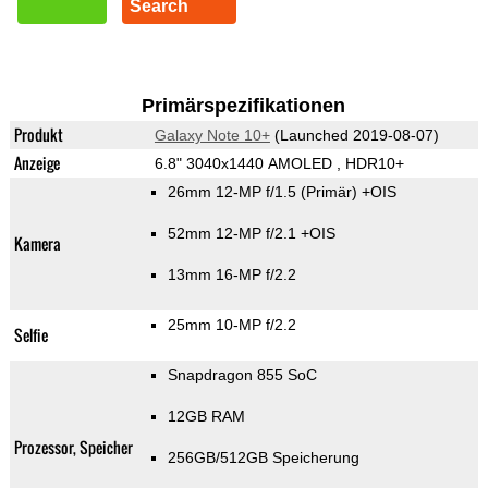
Search
Primärspezifikationen
Produkt
Galaxy Note 10+
(Launched 2019-08-07)
Anzeige
6.8" 3040x1440 AMOLED , HDR10+
26mm 12-MP f/1.5
(Primär)
+OIS
52mm 12-MP f/2.1 +OIS
Kamera
13mm 16-MP f/2.2
25mm 10-MP f/2.2
Selfie
Snapdragon 855 SoC
12GB RAM
Prozessor, Speicher
256GB/512GB Speicherung