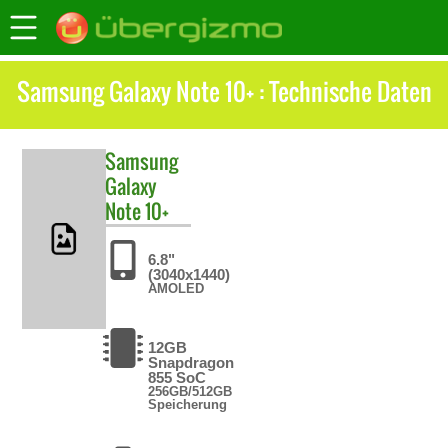
Samsung Galaxy Note 10+ : Technische Daten
Samsung
Galaxy
Note 10+
6.8"
(3040x1440)
AMOLED
12GB
Snapdragon
855 SoC
256GB/512GB
Speicherung