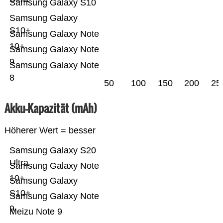
Samsung Galaxy S10
Samsung Galaxy
S10+
Samsung Galaxy Note
10+
Samsung Galaxy Note
9
Samsung Galaxy Note
8
50
100
150
200
25
Akku-Kapazität (mAh)
Höherer Wert = besser
Samsung Galaxy S20
Ultra
Samsung Galaxy Note
10+
Samsung Galaxy
S10+
Samsung Galaxy Note
9
Meizu Note 9