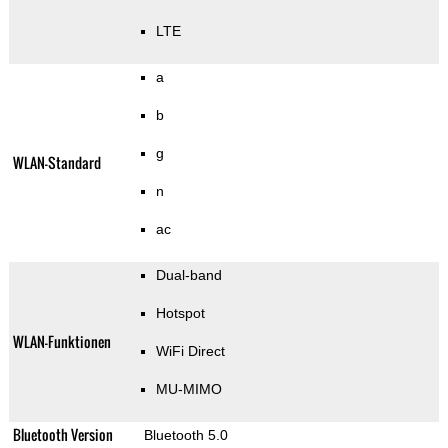
LTE
a
b
g
WLAN-Standard
n
ac
Dual-band
Hotspot
WLAN-Funktionen
WiFi Direct
MU-MIMO
Bluetooth Version
Bluetooth 5.0