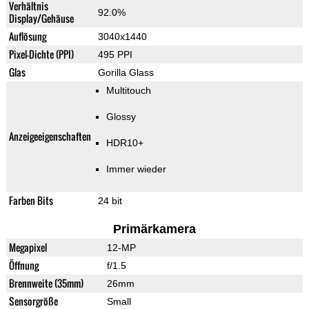
Verhältnis
92.0%
Display/Gehäuse
Auflösung
3040x1440
Pixel-Dichte (PPI)
495 PPI
Glas
Gorilla Glass
Multitouch
Glossy
Anzeigeeigenschaften
HDR10+
Immer wieder
Farben Bits
24 bit
Primärkamera
Megapixel
12-MP
Öffnung
f/1.5
Brennweite (35mm)
26mm
Sensorgröße
Small