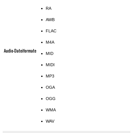
RA
AWB
FLAC
M4A
Audio-Dateiformate
MID
MIDI
MP3
OGA
OGG
WMA
WAV