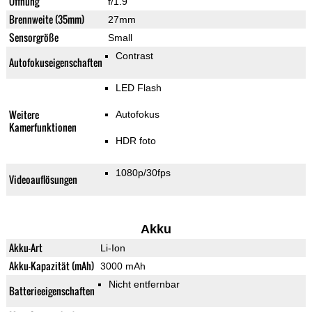
Öffnung
f/1.9
Brennweite (35mm)
27mm
Sensorgröße
Small
Contrast
Autofokuseigenschaften
LED Flash
Weitere
Autofokus
Kamerfunktionen
HDR foto
1080p/30fps
Videoauflösungen
Akku
Akku-Art
Li-Ion
Akku-Kapazität (mAh)
3000 mAh
Nicht entfernbar
Batterieeigenschaften