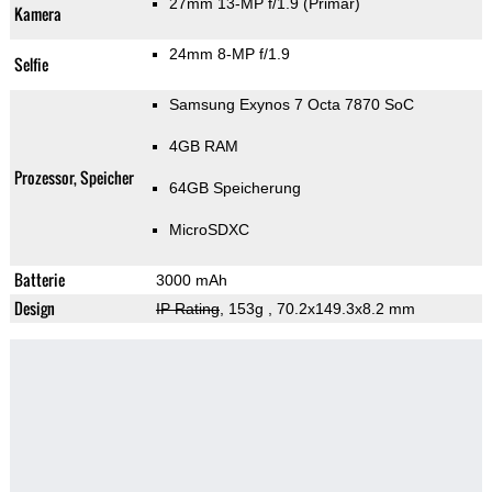
27mm 13-MP f/1.9
(Primär)
Kamera
24mm 8-MP f/1.9
Selfie
Samsung Exynos 7 Octa 7870 SoC
4GB RAM
Prozessor, Speicher
64GB Speicherung
MicroSDXC
Batterie
3000 mAh
Design
IP Rating
, 153g
, 70.2x149.3x8.2 mm