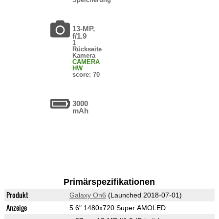
13-MP,
f/1.9
1
Rückseite
Kamera
CAMERA
HW
score: 70
3000
mAh
Primärspezifikationen
Produkt
Galaxy On6
(Launched 2018-07-01)
Anzeige
5.6" 1480x720 Super AMOLED