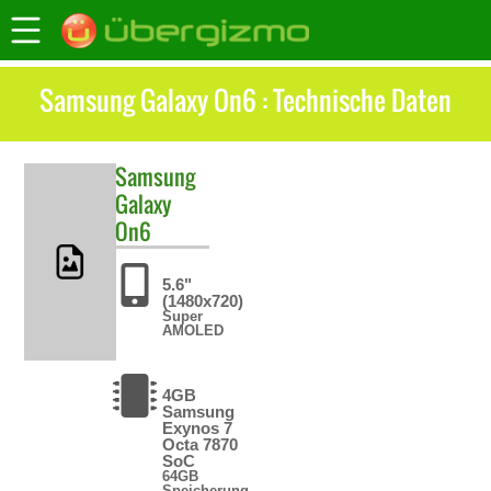
Samsung Galaxy On6 : Technische Daten
Samsung
Galaxy
On6
5.6"
(1480x720)
Super
AMOLED
4GB
Samsung
Exynos 7
Octa 7870
SoC
64GB
Speicherung