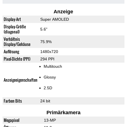
Anzeige
Display-Art
Super AMOLED
Display-Größe
5.6"
(diagonal)
Verhältnis
75.9%
Display/Gehäuse
Auflösung
1480x720
Pixel-Dichte (PPI)
294 PPI
Multitouch
Glossy
Anzeigeeigenschaften
2.5D
Farben Bits
24 bit
Primärkamera
Megapixel
13-MP