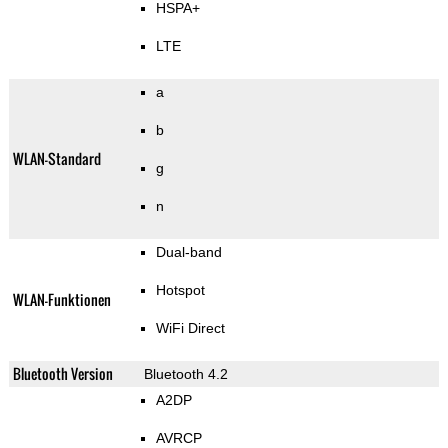
HSPA+
LTE
a
b
WLAN-Standard
g
n
Dual-band
Hotspot
WLAN-Funktionen
WiFi Direct
Bluetooth Version
Bluetooth 4.2
A2DP
AVRCP