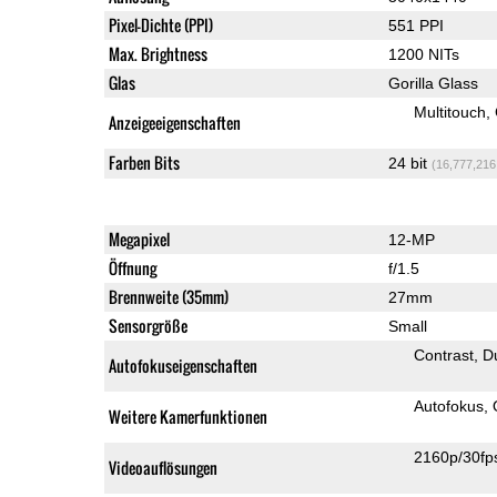
Pixel-Dichte (PPI)
551 PPI
Max. Brightness
1200 NITs
Glas
Gorilla Glass
Multitouch
Anzeigeeigenschaften
Farben Bits
24 bit
(16,777,216
Megapixel
12-MP
Öffnung
f/1.5
Brennweite (35mm)
27mm
Sensorgröße
Small
Contrast
D
Autofokuseigenschaften
Autofokus
Weitere Kamerfunktionen
2160p/30fp
Videoauflösungen