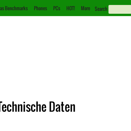
as Benchmarks
Phones
PCs
HOT!
More
Search
Technische Daten