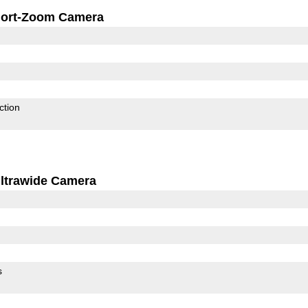
ort-Zoom Camera
ction
ltrawide Camera
s