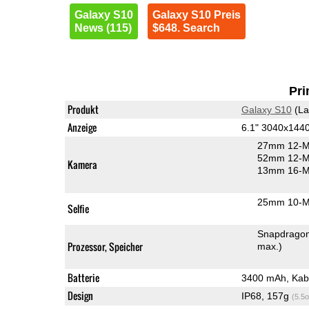
Galaxy S10
Galaxy S10 Preis
News (115)
$648. Search
Pri
Produkt
Galaxy S10
(La
Anzeige
6.1" 3040x14
27mm 12-M
52mm 12-MP
Kamera
13mm 16-MP
25mm 10-MP
Selfie
Snapdrago
Prozessor, Speicher
max.)
Batterie
3400 mAh, Kab
Design
IP68, 157g
(5.5o