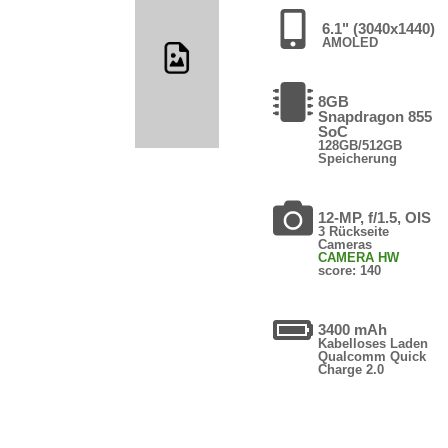
6.1" (3040x1440)
AMOLED
8GB
Snapdragon 855
SoC
128GB/512GB
Speicherung
12-MP, f/1.5, OIS
3 Rückseite
Cameras
CAMERA HW
score: 140
3400 mAh
Kabelloses Laden
Qualcomm Quick
Charge 2.0