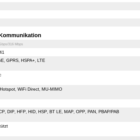
Kommunikation
 Gbps/316 Mbps
 41
GE
GPRS
HSPA+
LTE
c
Hotspot
WiFi Direct
MU-MIMO
CP
DIP
HFP
HID
HSP
BT LE
MAP
OPP
PAN
PBAP/PAB
ützt