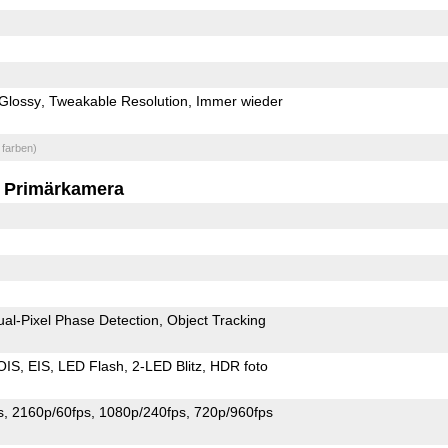
Glossy
Tweakable Resolution
Immer wieder
 farben)
Primärkamera
ual-Pixel Phase Detection
Object Tracking
OIS
EIS
LED Flash
2-LED Blitz
HDR foto
s
2160p/60fps
1080p/240fps
720p/960fps