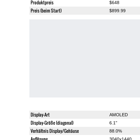
Produktpreis
$648
Preis (beim Start)
$899.99
Display-Art
AMOLED
Display-Größe (diagonal)
6.1"
Verhältnis Display/Gehäuse
88.0%
Auflösung
3040x1440