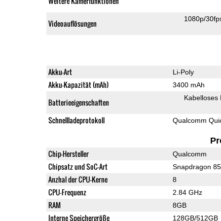
Weitere Kamerfunktionen
1080p/30fp
Videoauflösungen
Akku-Art
Li-Poly
Akku-Kapazität (mAh)
3400 mAh
Kabelloses
Batterieeigenschaften
Schnellladeprotokoll
Qualcomm Quic
Pr
Chip-Hersteller
Qualcomm
Chipsatz und SoC-Art
Snapdragon 8
Anzhal der CPU-Kerne
8
CPU-Frequenz
2.84 GHz
RAM
8GB
Interne Speichergröße
128GB/512GB