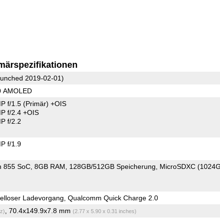
märspezifikationen
unched 2019-02-01)
40 AMOLED
P f/1.5
(Primär)
+OIS
 f/2.4 +OIS
 f/2.2
 f/1.9
n 855 SoC
8GB RAM
128GB/512GB Speicherung
MicroSDXC (1024
elloser Ladevorgang, Qualcomm Quick Charge 2.0
, 70.4x149.9x7.8 mm
z)
(2.77 x 5.90 x 0.31 inches)