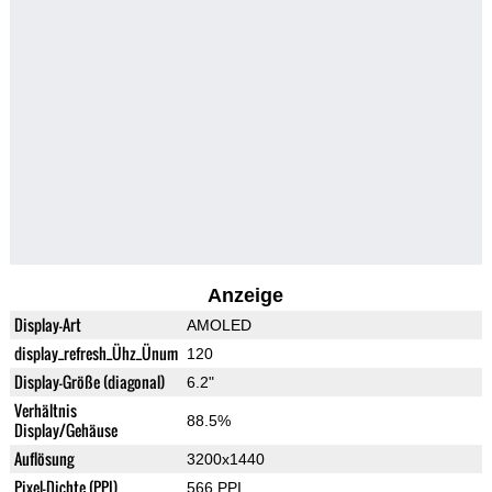
Anzeige
Display-Art
AMOLED
display_refresh_Ühz_Ünum
120
Display-Größe (diagonal)
6.2"
Verhältnis
88.5%
Display/Gehäuse
Auflösung
3200x1440
Pixel-Dichte (PPI)
566 PPI