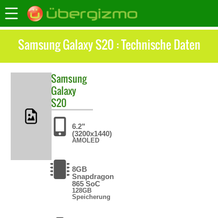
Samsung Galaxy S20 : Technische Daten
Samsung
Galaxy
S20
6.2"
(3200x1440)
AMOLED
8GB
Snapdragon
865 SoC
128GB
Speicherung