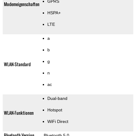
GPRS
Modemeigenschaften
HSPA+
LTE
a
b
g
WLAN-Standard
n
ac
Dual-band
Hotspot
WLAN-Funktionen
WiFi Direct
Bluetooth Version
Bluetooth 5.0