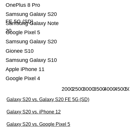
OnePlus 8 Pro
Samsung Galaxy S20
FE 5G (SD)
Samsung Galaxy Note
20
Google Pixel 5
Samsung Galaxy S20
Gionee S10
Samsung Galaxy S10
Apple iPhone 11
Google Pixel 4
2000
2500
3000
3500
4000
4500
50
Galaxy S20 vs. Galaxy S20 FE 5G (SD)
Galaxy S20 vs. iPhone 12
Galaxy S20 vs. Google Pixel 5