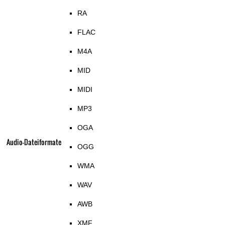
RA
FLAC
M4A
MID
MIDI
MP3
OGA
Audio-Dateiformate
OGG
WMA
WAV
AWB
XMF