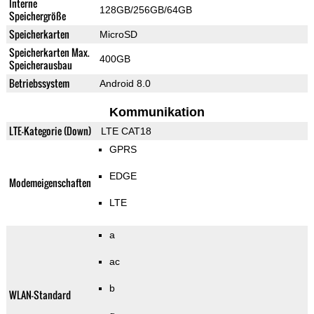
Interne
128GB/256GB/64GB
Speichergröße
Speicherkarten
MicroSD
Speicherkarten Max.
400GB
Speicherausbau
Betriebssystem
Android 8.0
Kommunikation
LTE-Kategorie (Down)
LTE CAT18
GPRS
EDGE
Modemeigenschaften
LTE
a
ac
b
WLAN-Standard