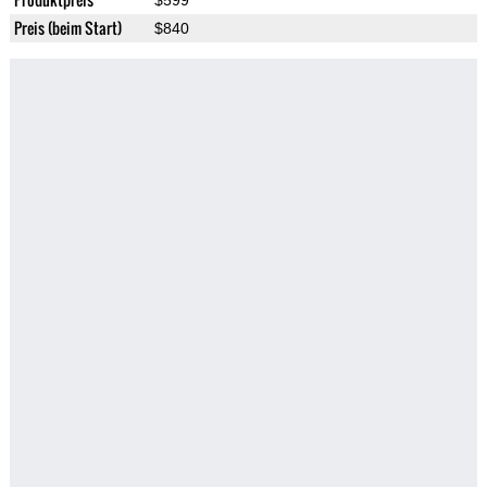
$599
Preis (beim Start)
$840