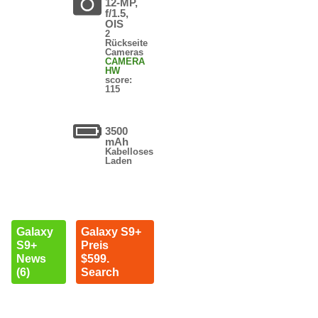
12-MP,
f/1.5,
OIS
2
Rückseite
Cameras
CAMERA
HW
score:
115
3500
mAh
Kabelloses
Laden
Galaxy
Galaxy S9+
S9+
Preis
News
$599.
(6)
Search