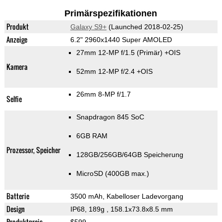
Primärspezifikationen
Produkt
Galaxy S9+
(Launched 2018-02-25)
Anzeige
6.2" 2960x1440 Super AMOLED
27mm 12-MP f/1.5
(Primär)
+OIS
Kamera
52mm 12-MP f/2.4 +OIS
26mm 8-MP f/1.7
Selfie
Snapdragon 845 SoC
6GB RAM
Prozessor, Speicher
128GB/256GB/64GB Speicherung
MicroSD (400GB max.)
Batterie
3500 mAh, Kabelloser Ladevorgang
Design
IP68, 189g
, 158.1x73.8x8.5 mm
Produktpreis