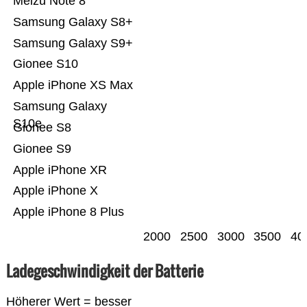
Meizu Note 8
Samsung Galaxy S8+
Samsung Galaxy S9+
Gionee S10
Apple iPhone XS Max
Samsung Galaxy
S10e
Gionee S8
Gionee S9
Apple iPhone XR
Apple iPhone X
Apple iPhone 8 Plus
2000
2500
3000
3500
40
Ladegeschwindigkeit der Batterie
Höherer Wert = besser