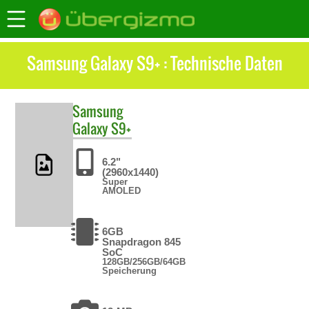
Samsung Galaxy S9+ : Technische Daten
Samsung
Galaxy S9+
6.2"
(2960x1440)
Super
AMOLED
6GB
Snapdragon 845
SoC
128GB/256GB/64GB
Speicherung