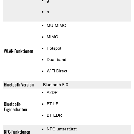
g
n
MU-MIMO
MIMO
Hotspot
WLAN-Funktionen
Dual-band
WiFi Direct
Bluetooth Version
Bluetooth 5.0
A2DP
Bluetooth-
BT LE
Eigenschaften
BT EDR
NFC unterstützt
NFC-Funktionen