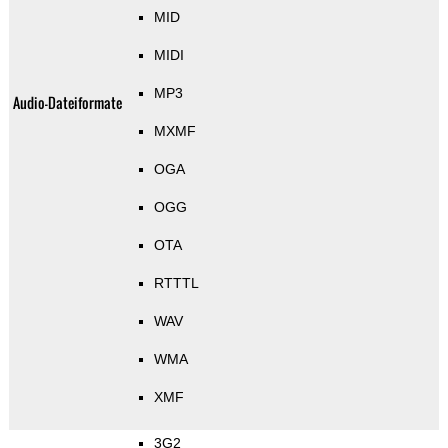
MID
MIDI
MP3
Audio-Dateiformate
MXMF
OGA
OGG
OTA
RTTTL
WAV
WMA
XMF
3G2