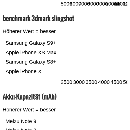
5000
6000
7000
8000
9000
10000
11000
12
benchmark 3dmark slingshot
Höherer Wert = besser
Samsung Galaxy S9+
Apple iPhone XS Max
Samsung Galaxy S8+
Apple iPhone X
2500
3000
3500
4000
4500
50
Akku-Kapazität (mAh)
Höherer Wert = besser
Meizu Note 9