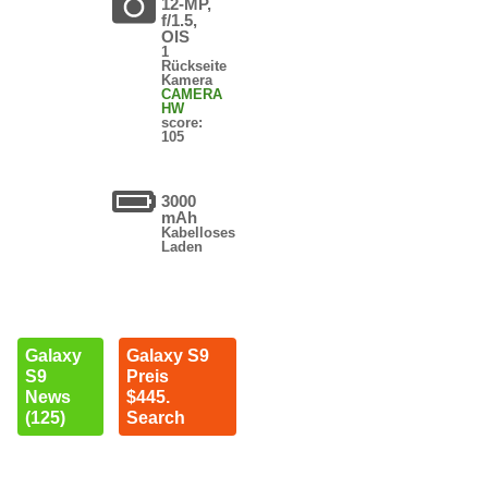
12-MP,
f/1.5,
OIS
1
Rückseite
Kamera
CAMERA
HW
score:
105
3000
mAh
Kabelloses
Laden
Galaxy
Galaxy S9
S9
Preis
News
$445.
(125)
Search