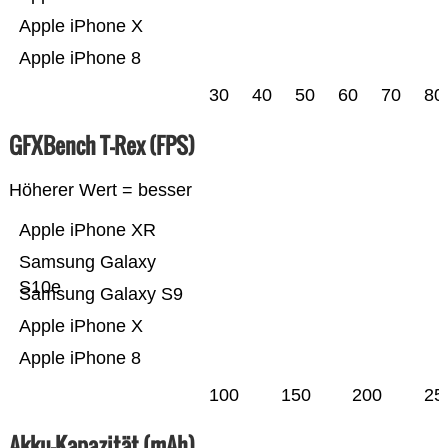
Apple iPhone X
Apple iPhone 8
30
40
50
60
70
80
GFXBench T-Rex (FPS)
Höherer Wert = besser
Apple iPhone XR
Samsung Galaxy
S10e
Samsung Galaxy S9
Apple iPhone X
Apple iPhone 8
100
150
200
25
Akku-Kapazität (mAh)