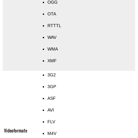
OGG
OTA
RTTTL
WAV
WMA
XMF
3G2
3GP
ASF
AVI
FLV
Videoformate
M4V