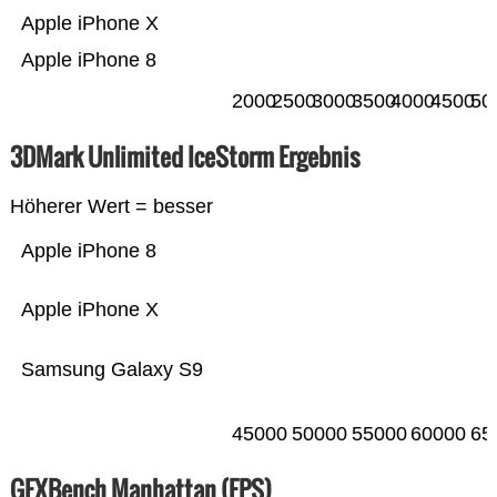
Apple iPhone X
Apple iPhone 8
2000
2500
3000
3500
4000
4500
50
3DMark Unlimited IceStorm Ergebnis
Höherer Wert = besser
Apple iPhone 8
Apple iPhone X
Samsung Galaxy S9
45000
50000
55000
60000
65
GFXBench Manhattan (FPS)