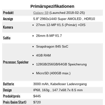
Primärspezifikationen
Produkt
Galaxy S9
(Launched 2018-02-25)
Anzeige
5.8" 2960x1440 Super AMOLED , HDR10
27mm 12-MP f/1.5
(Primär)
+OIS
Kamera
26mm 8-MP f/1.7
Selfie
Snapdragon 845 SoC
4GB RAM
Prozessor, Speicher
128GB/256GB/64GB Speicherung
MicroSD (400GB max.)
Batterie
3000 mAh, Kabelloser Ladevorgang
Design
IP68, 163g
, 147.7x68.7x 8.5 mm
Produktpreis
$445
Preis (beim Start)
$720