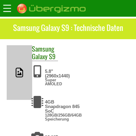
Samsung Galaxy S9 : Technische Daten
Samsung
Galaxy S9
5.8"
(2960x1440)
Super
AMOLED
4GB
Snapdragon 845
SoC
128GB/256GB/64GB
Speicherung