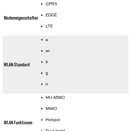
GPRS
EDGE
Modemeigenschaften
LTE
a
ac
b
WLAN-Standard
g
n
MU-MIMO
MIMO
Hotspot
WLAN-Funktionen
Dual-band