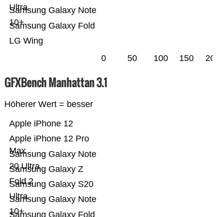
Ultra
Samsung Galaxy Note
10+
Samsung Galaxy Fold
LG Wing
0
50
100
150
20
GFXBench Manhattan 3.1
Höherer Wert = besser
Apple iPhone 12
Apple iPhone 12 Pro
Max
Samsung Galaxy Note
20 Ultra
Samsung Galaxy Z
Fold 2
Samsung Galaxy S20
Ultra
Samsung Galaxy Note
10+
Samsung Galaxy Fold