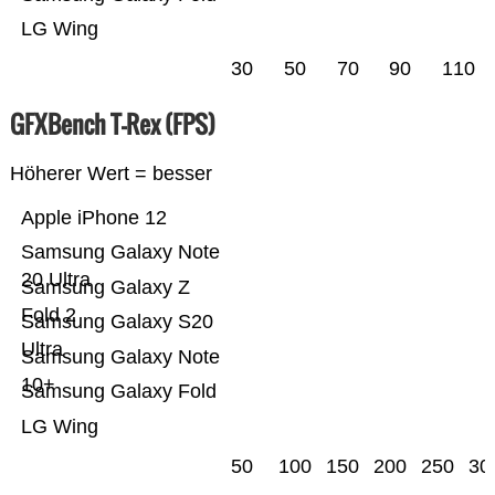
LG Wing
30
50
70
90
110
GFXBench T-Rex (FPS)
Höherer Wert = besser
Apple iPhone 12
Samsung Galaxy Note
20 Ultra
Samsung Galaxy Z
Fold 2
Samsung Galaxy S20
Ultra
Samsung Galaxy Note
10+
Samsung Galaxy Fold
LG Wing
50
100
150
200
250
30