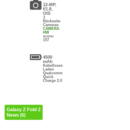
12-MP,
f/1.8,
OIS
3
Rückseite
Cameras
CAMERA
HW
score:
157
4500
mAh
Kabelloses
Laden
Qualcomm
Quick
Charge 2.0
Galaxy Z Fold 2
News (6)