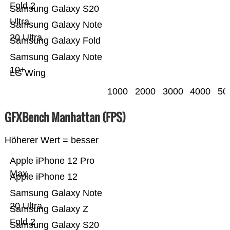
Fold 2
Samsung Galaxy S20
Ultra
Samsung Galaxy Note
20 Ultra
Samsung Galaxy Fold
Samsung Galaxy Note
10+
LG Wing
1000
2000
3000
4000
50
GFXBench Manhattan (FPS)
Höherer Wert = besser
Apple iPhone 12 Pro
Max
Apple iPhone 12
Samsung Galaxy Note
20 Ultra
Samsung Galaxy Z
Fold 2
Samsung Galaxy S20