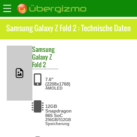
Samsung Galaxy Z Fold 2 : Technische Daten
Samsung
Galaxy Z
Fold 2
7.6"
(2208x1768)
AMOLED
12GB
Snapdragon
865 SoC
256GB/512GB
Speicherung