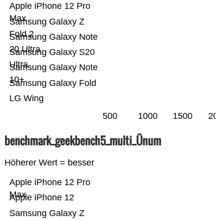
Apple iPhone 12 Pro
Max
Samsung Galaxy Z
Fold 2
Samsung Galaxy Note
20 Ultra
Samsung Galaxy S20
Ultra
Samsung Galaxy Note
10+
Samsung Galaxy Fold
LG Wing
500
1000
1500
20
benchmark_geekbench5_multi_Ünum
Höherer Wert = besser
Apple iPhone 12 Pro
Max
Apple iPhone 12
Samsung Galaxy Z