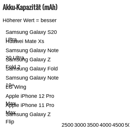
Akku-Kapazität (mAh)
Höherer Wert = besser
Samsung Galaxy S20
Ultra
Huawei Mate Xs
Samsung Galaxy Note
20 Ultra
Samsung Galaxy Z
Fold 2
Samsung Galaxy Fold
Samsung Galaxy Note
10+
LG Wing
Apple iPhone 12 Pro
Max
Apple iPhone 11 Pro
Max
Samsung Galaxy Z
Flip
2500
3000
3500
4000
4500
50