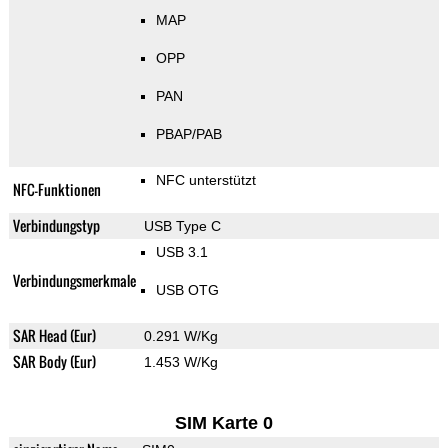
MAP
OPP
PAN
PBAP/PAB
NFC unterstützt
NFC-Funktionen
Verbindungstyp
USB Type C
USB 3.1
Verbindungsmerkmale
USB OTG
SAR Head (Eur)
0.291 W/Kg
SAR Body (Eur)
1.453 W/Kg
SIM Karte 0