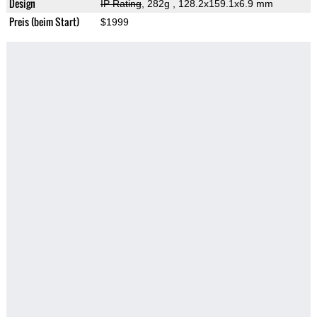
Design
IP Rating
, 282g
, 128.2x159.1x6.9 mm
Preis (beim Start)
$1999