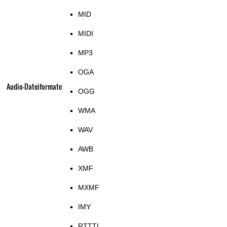
MID
MIDI
MP3
OGA
Audio-Dateiformate
OGG
WMA
WAV
AWB
XMF
MXMF
IMY
RTTTL