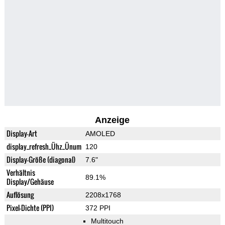
Anzeige
Display-Art
AMOLED
display_refresh_Ühz_Ünum
120
Display-Größe (diagonal)
7.6"
Verhältnis
89.1%
Display/Gehäuse
Auflösung
2208x1768
Pixel-Dichte (PPI)
372 PPI
Multitouch