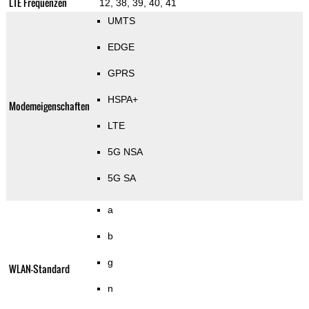
LTE Frequenzen
12, 38, 39, 40, 41
UMTS
EDGE
GPRS
HSPA+
Modemeigenschaften
LTE
5G NSA
5G SA
a
b
g
WLAN-Standard
n