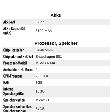
Akku
Akku-Art
Li-Ion
Akku-Kapazität
3100 mAh
(mAh)
Prozessor, Speicher
Chip-Hersteller
Qualcomm
Chipsatz und SoC-Art
Snapdragon 801
Prozessor-Modell
MSM8974AC
Anzhal der CPU-Kerne
4
CPU-Frequenz
2.5 GHz
RAM
3GB
Interne
16GB
Speichergröße
Speicherkarten
MicroSD
Speicherkarten Max.
64GB
Speicherausbau