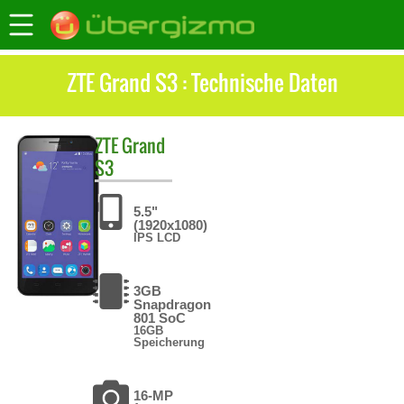
ZTE Grand S3 : Technische Daten
ZTE
Grand
S3
5.5"
(1920x1080)
IPS LCD
3GB
Snapdragon
801 SoC
16GB
Speicherung
16-MP