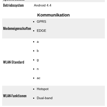
Betriebssystem
Android 4.4
Kommunikation
GPRS
Modemeigenschaften
EDGE
a
b
g
WLAN-Standard
n
ac
Hotspot
WLAN-Funktionen
Dual-band