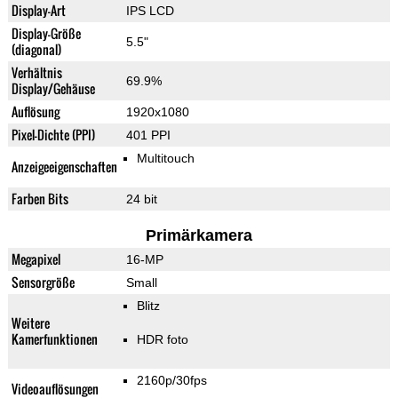
Display-Art
IPS LCD
Display-Größe
5.5"
(diagonal)
Verhältnis
69.9%
Display/Gehäuse
Auflösung
1920x1080
Pixel-Dichte (PPI)
401 PPI
Multitouch
Anzeigeeigenschaften
Farben Bits
24 bit
Primärkamera
Megapixel
16-MP
Sensorgröße
Small
Blitz
Weitere
Kamerfunktionen
HDR foto
2160p/30fps
Videoauflösungen