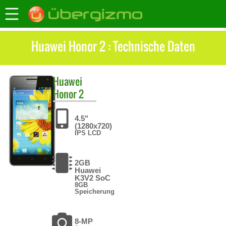
Huawei Honor 2 : Technische Daten
Huawei
Honor 2
4.5"
(1280x720)
IPS LCD
2GB
Huawei
K3V2 SoC
8GB
Speicherung
8-MP