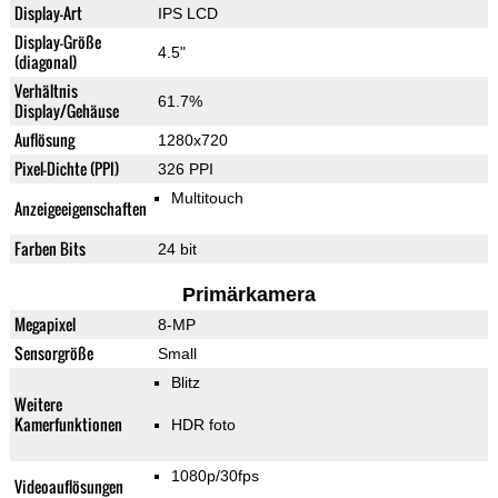
Display-Art
IPS LCD
Display-Größe
4.5"
(diagonal)
Verhältnis
61.7%
Display/Gehäuse
Auflösung
1280x720
Pixel-Dichte (PPI)
326 PPI
Multitouch
Anzeigeeigenschaften
Farben Bits
24 bit
Primärkamera
Megapixel
8-MP
Sensorgröße
Small
Blitz
Weitere
Kamerfunktionen
HDR foto
1080p/30fps
Videoauflösungen