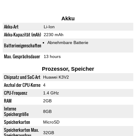
Akku
Akku-Art
Li-Ion
Akku-Kapazität (mAh)
2230 mAh
Abnehmbare Batterie
Batterieeigenschaften
Max. Gesprächsdauer
13 hours
Prozessor, Speicher
Chipsatz und SoC-Art
Huawei K3V2
Anzhal der CPU-Kerne
4
CPU-Frequenz
1.4 GHz
RAM
2GB
Interne
8GB
Speichergröße
Speicherkarten
MicroSD
Speicherkarten Max.
32GB
Speicherausbau