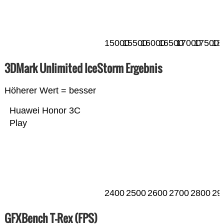
15000
15500
16000
16500
17000
17500
18
3DMark Unlimited IceStorm Ergebnis
Höherer Wert = besser
Huawei Honor 3C
Play
2400
2500
2600
2700
2800
29
GFXBench T-Rex (FPS)