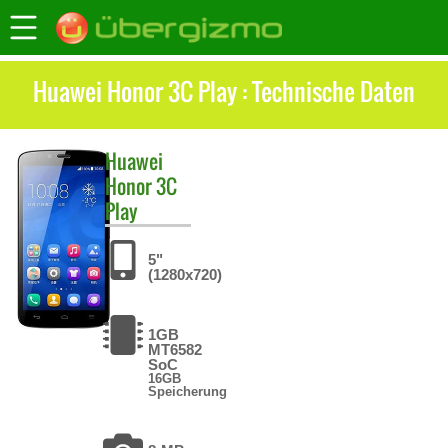
Huawei Honor 3C Play : Technische Daten
Huawei
Honor 3C
Play
5"
(1280x720)
1GB
MT6582
SoC
16GB
Speicherung