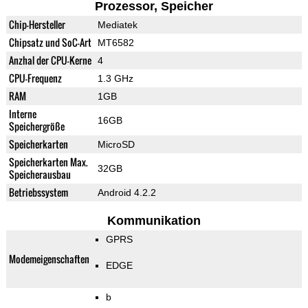
Prozessor, Speicher
Chip-Hersteller
Mediatek
Chipsatz und SoC-Art
MT6582
Anzhal der CPU-Kerne
4
CPU-Frequenz
1.3 GHz
RAM
1GB
Interne
16GB
Speichergröße
Speicherkarten
MicroSD
Speicherkarten Max.
32GB
Speicherausbau
Betriebssystem
Android 4.2.2
Kommunikation
GPRS
Modemeigenschaften
EDGE
b