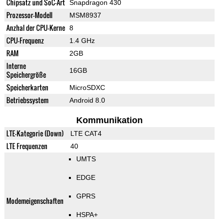
Chipsatz und SoC-Art
Snapdragon 430
Prozessor-Modell
MSM8937
Anzhal der CPU-Kerne
8
CPU-Frequenz
1.4 GHz
RAM
2GB
Interne
16GB
Speichergröße
Speicherkarten
MicroSDXC
Betriebssystem
Android 8.0
Kommunikation
LTE-Kategorie (Down)
LTE CAT4
LTE Frequenzen
40
UMTS
EDGE
GPRS
Modemeigenschaften
HSPA+