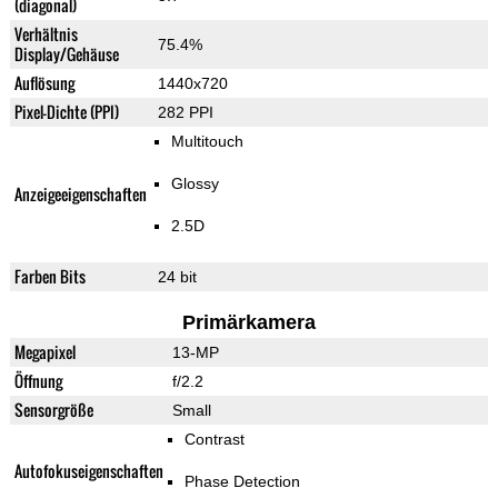
(diagonal)
Verhältnis
75.4%
Display/Gehäuse
Auflösung
1440x720
Pixel-Dichte (PPI)
282 PPI
Multitouch
Glossy
Anzeigeeigenschaften
2.5D
Farben Bits
24 bit
Primärkamera
Megapixel
13-MP
Öffnung
f/2.2
Sensorgröße
Small
Contrast
Autofokuseigenschaften
Phase Detection