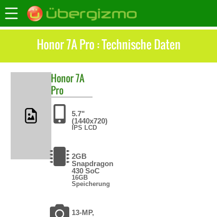
Honor 7A Pro : Technische Daten
Honor
7A
Pro
5.7"
(1440x720)
IPS LCD
2GB
Snapdragon
430 SoC
16GB
Speicherung
13-MP,