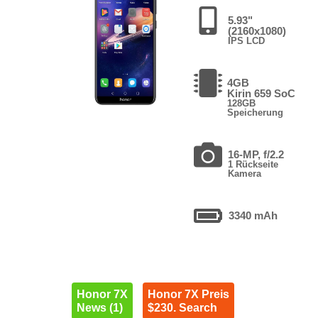
5.93"
(2160x1080)
IPS LCD
4GB
Kirin 659 SoC
128GB
Speicherung
16-MP, f/2.2
1 Rückseite
Kamera
3340 mAh
Honor 7X
Honor 7X Preis
News (1)
$230. Search