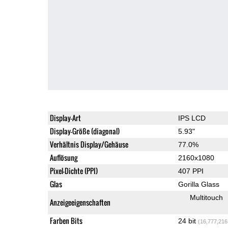
Display-Art
IPS LCD
Display-Größe (diagonal)
5.93"
Verhältnis Display/Gehäuse
77.0%
Auflösung
2160x1080
Pixel-Dichte (PPI)
407 PPI
Glas
Gorilla Glass
Multitouch
Anzeigeeigenschaften
Farben Bits
24 bit
(16,777,216