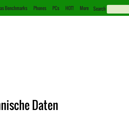
as Benchmarks
Phones
PCs
HOT!
More
Search
hnische Daten