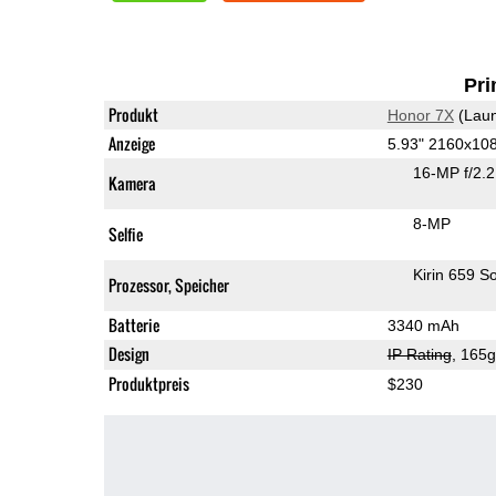
Pri
Produkt
Honor 7X
(Laun
Anzeige
5.93" 2160x10
16-MP f/2.
Kamera
8-MP
Selfie
Kirin 659 S
Prozessor, Speicher
Batterie
3340 mAh
Design
IP Rating
, 165
Produktpreis
$230