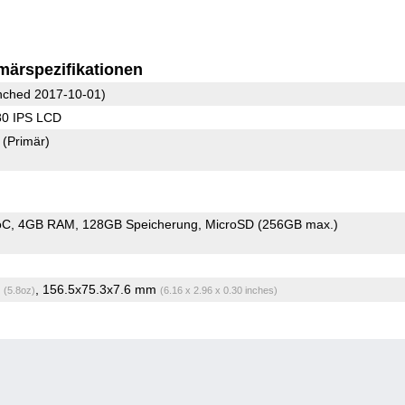
märspezifikationen
ched 2017-10-01)
80 IPS LCD
2
(Primär)
oC
4GB RAM
128GB Speicherung
MicroSD (256GB max.)
g
, 156.5x75.3x7.6 mm
(5.8oz)
(6.16 x 2.96 x 0.30 inches)