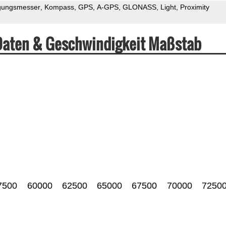
gungsmesser
Kompass
GPS
A-GPS
GLONASS
Light
Proximity
Daten & Geschwindigkeit Maßstab
7500
60000
62500
65000
67500
70000
7250