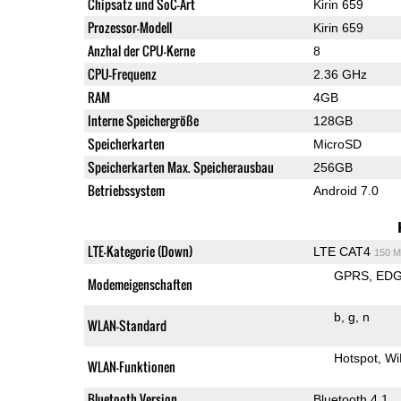
Chipsatz und SoC-Art
Kirin 659
Prozessor-Modell
Kirin 659
Anzhal der CPU-Kerne
8
CPU-Frequenz
2.36 GHz
RAM
4GB
Interne Speichergröße
128GB
Speicherkarten
MicroSD
Speicherkarten Max. Speicherausbau
256GB
Betriebssystem
Android 7.0
LTE-Kategorie (Down)
LTE CAT4
150 M
GPRS
ED
Modemeigenschaften
b
g
n
WLAN-Standard
Hotspot
Wi
WLAN-Funktionen
Bluetooth Version
Bluetooth 4.1