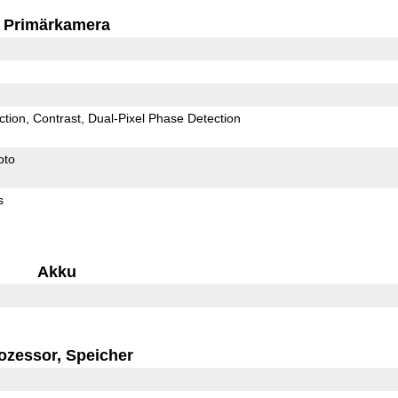
Primärkamera
ction
Contrast
Dual-Pixel Phase Detection
oto
s
Akku
ozessor, Speicher