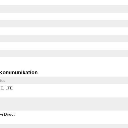
Kommunikation
bps
GE
LTE
Fi Direct