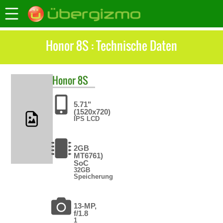
Honor 8S : Technische Daten
Honor
8S
5.71"
(1520x720)
IPS LCD
2GB
MT6761)
SoC
32GB
Speicherung
13-MP,
f/1.8
1