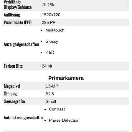
Verhältnis
78.1%
Display/Gehäuse
Auflösung
1520x720
Pixel-Dichte (PPI)
295 PPI
Multitouch
Glossy
Anzeigeeigenschaften
2.5D
Farben Bits
24 bit
Primärkamera
Megapixel
13-MP
Öffnung
f/1.8
Sensorgröße
Small
Contrast
Autofokuseigenschaften
Phase Detection