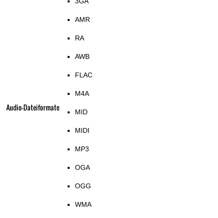
3GA
AMR
RA
AWB
FLAC
M4A
Audio-Dateiformate
MID
MIDI
MP3
OGA
OGG
WMA