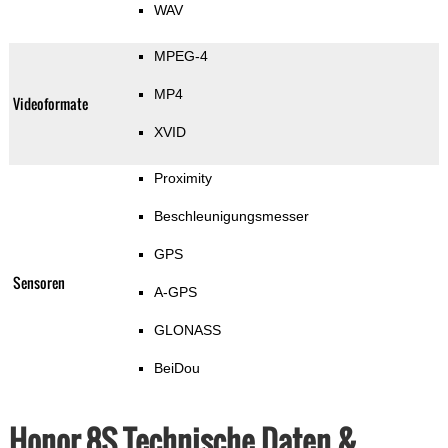
WAV
MPEG-4
MP4
Videoformate
XVID
Proximity
Beschleunigungsmesser
GPS
Sensoren
A-GPS
GLONASS
BeiDou
Honor 8S Technische Daten &