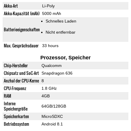
Akku-Art
Li-Poly
Akku-Kapazität (mAh)
5000 mAh
Schnelles Laden
Batterieeigenschaften
Nicht entfernbar
Max. Gesprächsdauer
33 hours
Prozessor, Speicher
Chip-Hersteller
Qualcomm
Chipsatz und SoC-Art
Snapdragon 636
Anzhal der CPU-Kerne
8
CPU-Frequenz
1.8 GHz
RAM
4GB
Interne
64GB/128GB
Speichergröße
Speicherkarten
MicroSDXC
Betriebssystem
Android 8.1