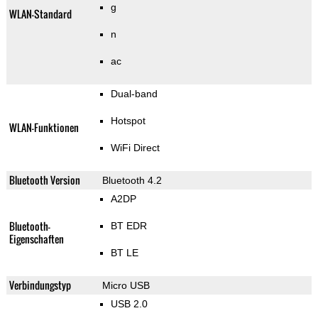
g
WLAN-Standard
n
ac
Dual-band
Hotspot
WLAN-Funktionen
WiFi Direct
Bluetooth Version
Bluetooth 4.2
A2DP
Bluetooth-
BT EDR
Eigenschaften
BT LE
Verbindungstyp
Micro USB
USB 2.0