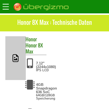
Honor 8X Max : Technische Daten
Honor
Honor 8X
Max
7.12"
(2244x1080)
IPS LCD
4GB
Snapdragon
636 SoC
64GB/128GB
Speicherung