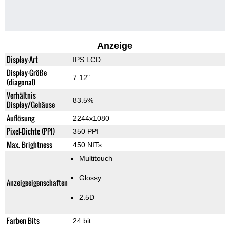
Anzeige
Display-Art
IPS LCD
Display-Größe
7.12"
(diagonal)
Verhältnis
83.5%
Display/Gehäuse
Auflösung
2244x1080
Pixel-Dichte (PPI)
350 PPI
Max. Brightness
450 NITs
Multitouch
Glossy
Anzeigeeigenschaften
2.5D
Farben Bits
24 bit