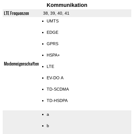
Kommunikation
LTE Frequenzen
38, 39, 40, 41
UMTS
EDGE
GPRS
HSPA+
Modemeigenschaften
LTE
EV-DO A
TD-SCDMA
TD-HSDPA
a
b