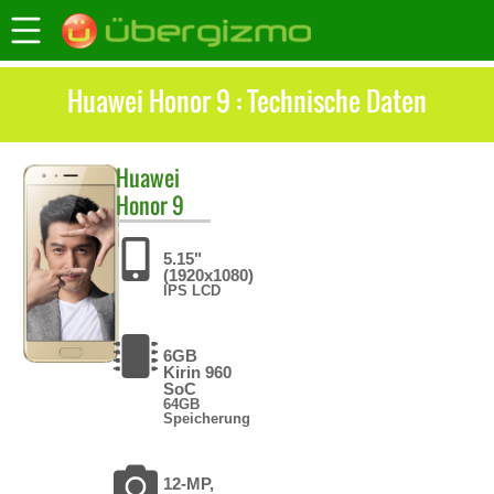
Huawei Honor 9 : Technische Daten
Huawei
Honor 9
5.15"
(1920x1080)
IPS LCD
6GB
Kirin 960
SoC
64GB
Speicherung
12-MP,