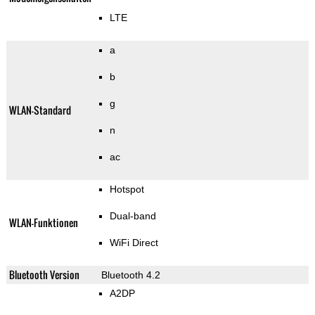
LTE
a
b
g
WLAN-Standard
n
ac
Hotspot
Dual-band
WLAN-Funktionen
WiFi Direct
Bluetooth Version
Bluetooth 4.2
A2DP