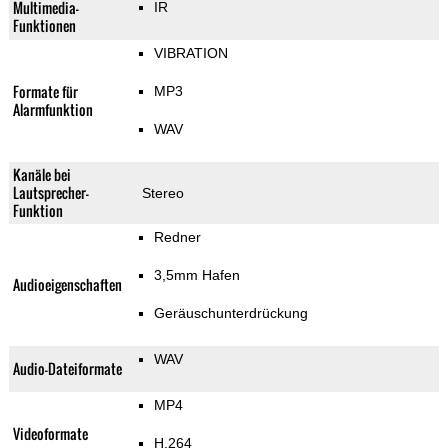
Multimedia-
IR
Funktionen
VIBRATION
Formate für
MP3
Alarmfunktion
WAV
Kanäle bei
Lautsprecher-
Stereo
Funktion
Redner
3,5mm Hafen
Audioeigenschaften
Geräuschunterdrückung
WAV
Audio-Dateiformate
MP4
Videoformate
H.264