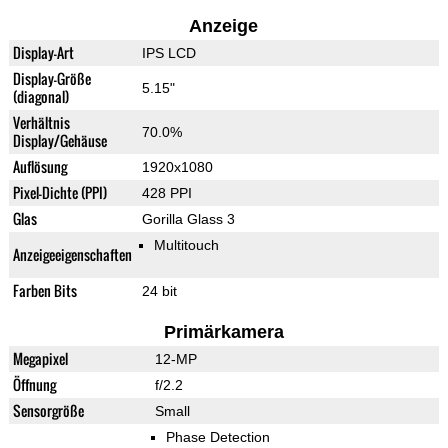
Anzeige
Display-Art
IPS LCD
Display-Größe
5.15"
(diagonal)
Verhältnis
70.0%
Display/Gehäuse
Auflösung
1920x1080
Pixel-Dichte (PPI)
428 PPI
Glas
Gorilla Glass 3
Multitouch
Anzeigeeigenschaften
Farben Bits
24 bit
Primärkamera
Megapixel
12-MP
Öffnung
f/2.2
Sensorgröße
Small
Phase Detection