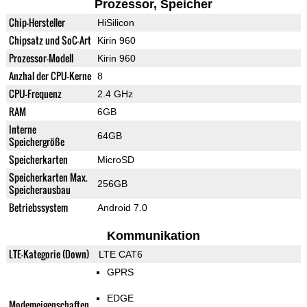
Prozessor, Speicher
Chip-Hersteller
HiSilicon
Chipsatz und SoC-Art
Kirin 960
Prozessor-Modell
Kirin 960
Anzhal der CPU-Kerne
8
CPU-Frequenz
2.4 GHz
RAM
6GB
Interne
64GB
Speichergröße
Speicherkarten
MicroSD
Speicherkarten Max.
256GB
Speicherausbau
Betriebssystem
Android 7.0
Kommunikation
LTE-Kategorie (Down)
LTE CAT6
GPRS
EDGE
Modemeigenschaften