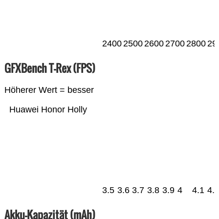
2400
2500
2600
2700
2800
29
GFXBench T-Rex (FPS)
Höherer Wert = besser
Huawei Honor Holly
3.5
3.6
3.7
3.8
3.9
4
4.1
4.
Akku-Kapazität (mAh)