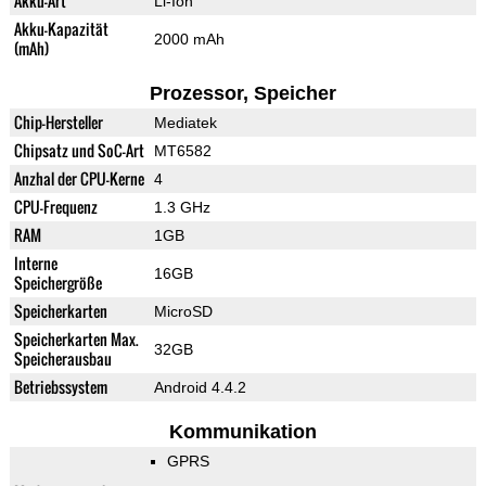
Akku-Art
Li-Ion
Akku-Kapazität
2000 mAh
(mAh)
Prozessor, Speicher
Chip-Hersteller
Mediatek
Chipsatz und SoC-Art
MT6582
Anzhal der CPU-Kerne
4
CPU-Frequenz
1.3 GHz
RAM
1GB
Interne
16GB
Speichergröße
Speicherkarten
MicroSD
Speicherkarten Max.
32GB
Speicherausbau
Betriebssystem
Android 4.4.2
Kommunikation
GPRS