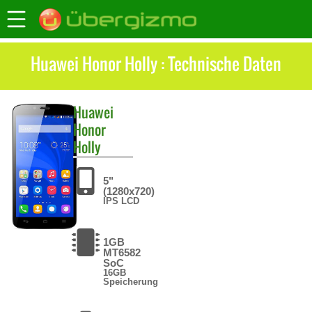
Huawei Honor Holly : Technische Daten
Huawei
Honor
Holly
5"
(1280x720)
IPS LCD
1GB
MT6582
SoC
16GB
Speicherung