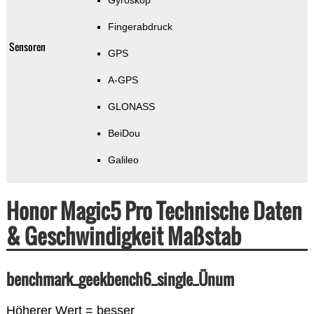
Gyroskop
Fingerabdruck
Sensoren
GPS
A-GPS
GLONASS
BeiDou
Galileo
Honor Magic5 Pro Technische Daten
& Geschwindigkeit Maßstab
benchmark_geekbench6_single_Ünum
Höherer Wert = besser