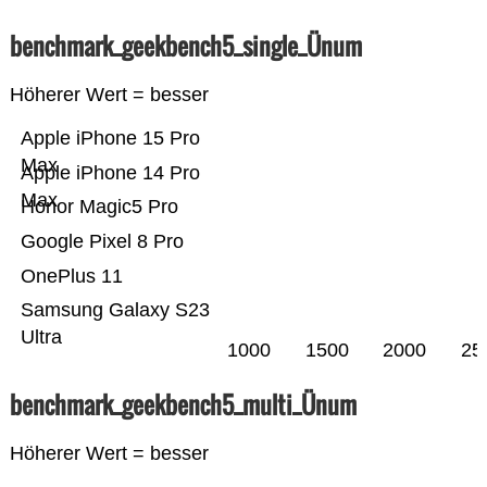
benchmark_geekbench5_single_Ünum
Höherer Wert = besser
Apple iPhone 15 Pro
Max
Apple iPhone 14 Pro
Max
Honor Magic5 Pro
Google Pixel 8 Pro
OnePlus 11
Samsung Galaxy S23
Ultra
1000
1500
2000
25
benchmark_geekbench5_multi_Ünum
Höherer Wert = besser