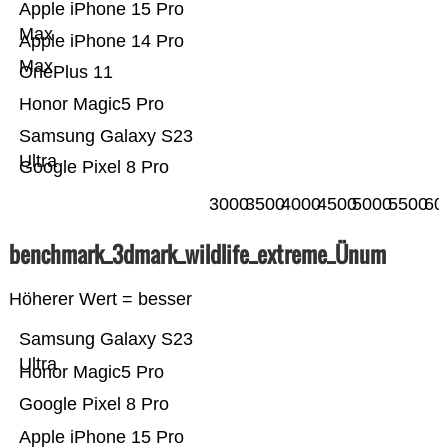
Apple iPhone 15 Pro
Max
Apple iPhone 14 Pro
Max
OnePlus 11
Honor Magic5 Pro
Samsung Galaxy S23
Ultra
Google Pixel 8 Pro
3000
3500
4000
4500
5000
5500
60
benchmark_3dmark_wildlife_extreme_Ünum
Höherer Wert = besser
Samsung Galaxy S23
Ultra
Honor Magic5 Pro
Google Pixel 8 Pro
Apple iPhone 15 Pro