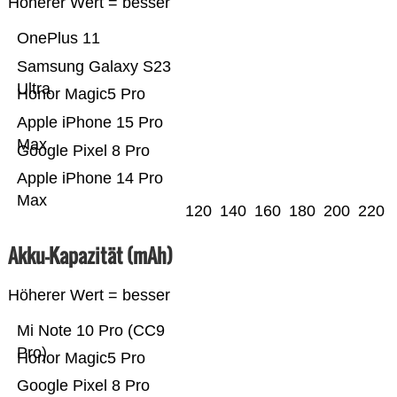
Höherer Wert = besser
OnePlus 11
Samsung Galaxy S23
Ultra
Honor Magic5 Pro
Apple iPhone 15 Pro
Max
Google Pixel 8 Pro
Apple iPhone 14 Pro
Max
120
140
160
180
200
220
Akku-Kapazität (mAh)
Höherer Wert = besser
Mi Note 10 Pro (CC9
Pro)
Honor Magic5 Pro
Google Pixel 8 Pro