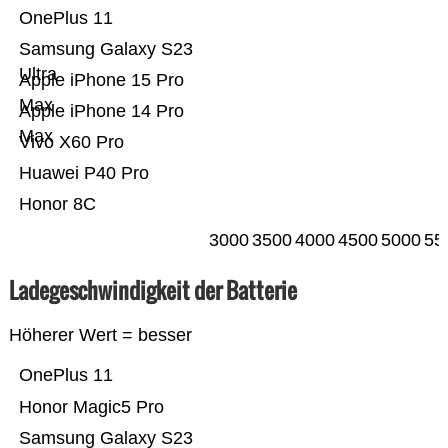
OnePlus 11
Samsung Galaxy S23
Ultra
Apple iPhone 15 Pro
Max
Apple iPhone 14 Pro
Max
Vivo X60 Pro
Huawei P40 Pro
Honor 8C
3000
3500
4000
4500
5000
55
Ladegeschwindigkeit der Batterie
Höherer Wert = besser
OnePlus 11
Honor Magic5 Pro
Samsung Galaxy S23