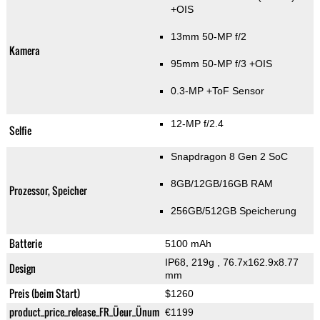
+OIS
13mm 50-MP f/2
Kamera
95mm 50-MP f/3 +OIS
0.3-MP
+ToF Sensor
12-MP f/2.4
Selfie
Snapdragon 8 Gen 2 SoC
8GB/12GB/16GB RAM
Prozessor, Speicher
256GB/512GB Speicherung
Batterie
5100 mAh
IP68, 219g
, 76.7x162.9x8.77
Design
mm
Preis (beim Start)
$1260
product_price_release_FR_Üeur_Ünum
€1199