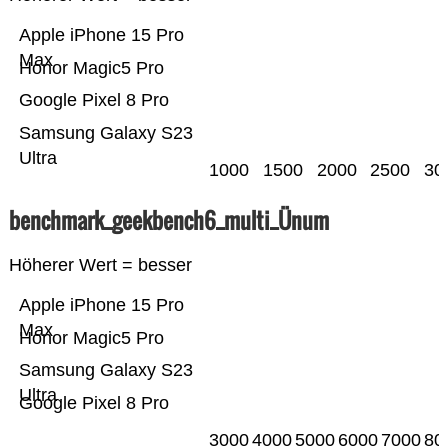
Apple iPhone 15 Pro
Max
Honor Magic5 Pro
Google Pixel 8 Pro
Samsung Galaxy S23
Ultra
1000
1500
2000
2500
30
benchmark_geekbench6_multi_Ünum
Höherer Wert = besser
Apple iPhone 15 Pro
Max
Honor Magic5 Pro
Samsung Galaxy S23
Ultra
Google Pixel 8 Pro
3000
4000
5000
6000
7000
80