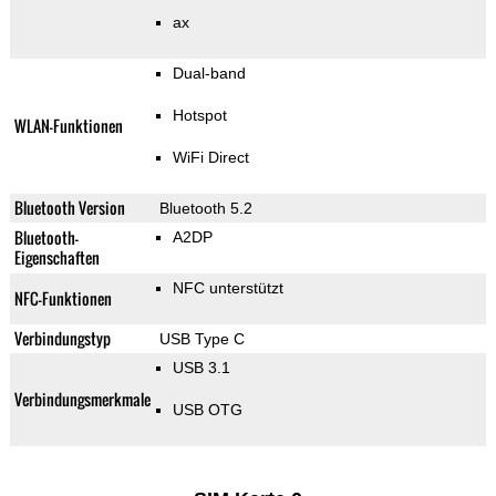
ax
Dual-band
Hotspot
WLAN-Funktionen
WiFi Direct
Bluetooth Version
Bluetooth 5.2
Bluetooth-
A2DP
Eigenschaften
NFC unterstützt
NFC-Funktionen
Verbindungstyp
USB Type C
USB 3.1
Verbindungsmerkmale
USB OTG