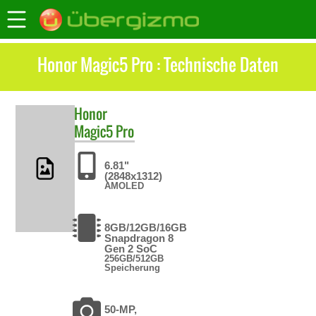
Honor Magic5 Pro : Technische Daten
Honor
Magic5 Pro
6.81"
(2848x1312)
AMOLED
8GB/12GB/16GB
Snapdragon 8
Gen 2 SoC
256GB/512GB
Speicherung
50-MP,