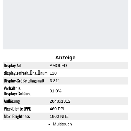
Anzeige
Display-Art
AMOLED
display_refresh_Ühz_Ünum
120
Display-Größe (diagonal)
6.81"
Verhältnis
91.0%
Display/Gehäuse
Auflösung
2848x1312
Pixel-Dichte (PPI)
460 PPI
Max. Brightness
1800 NITs
Multitouch