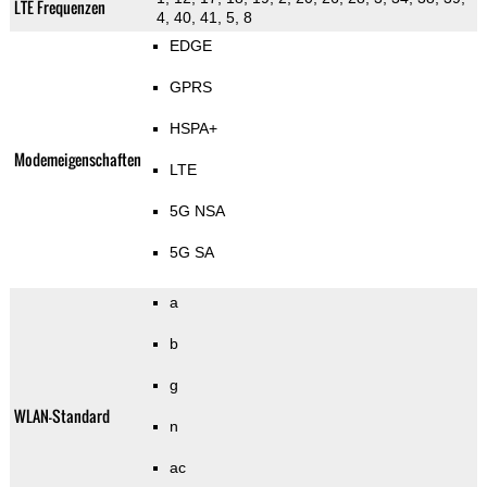
LTE Frequenzen
4, 40, 41, 5, 8
EDGE
GPRS
HSPA+
Modemeigenschaften
LTE
5G NSA
5G SA
a
b
g
WLAN-Standard
n
ac