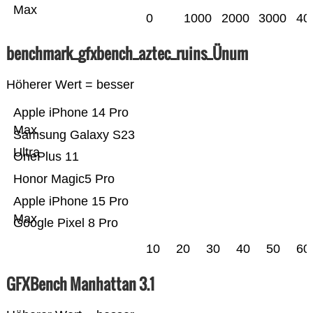
Max
0
1000
2000
3000
40
benchmark_gfxbench_aztec_ruins_Ünum
Höherer Wert = besser
Apple iPhone 14 Pro
Max
Samsung Galaxy S23
Ultra
OnePlus 11
Honor Magic5 Pro
Apple iPhone 15 Pro
Max
Google Pixel 8 Pro
10
20
30
40
50
60
GFXBench Manhattan 3.1