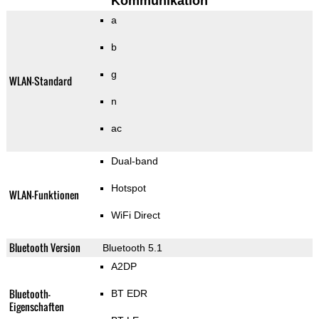
Kommunikation
a
b
g
WLAN-Standard
n
ac
Dual-band
Hotspot
WLAN-Funktionen
WiFi Direct
Bluetooth Version
Bluetooth 5.1
A2DP
Bluetooth-
BT EDR
Eigenschaften