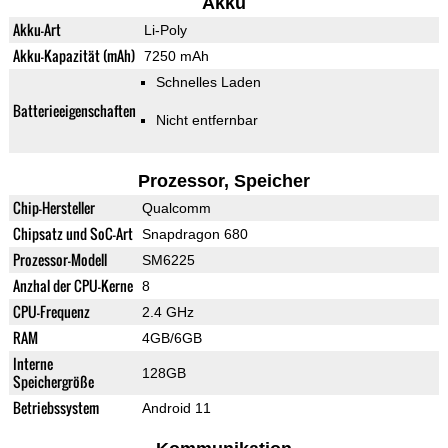
Akku
Akku-Art
Li-Poly
Akku-Kapazität (mAh)
7250 mAh
Schnelles Laden
Batterieeigenschaften
Nicht entfernbar
Prozessor, Speicher
Chip-Hersteller
Qualcomm
Chipsatz und SoC-Art
Snapdragon 680
Prozessor-Modell
SM6225
Anzhal der CPU-Kerne
8
CPU-Frequenz
2.4 GHz
RAM
4GB/6GB
Interne
128GB
Speichergröße
Betriebssystem
Android 11