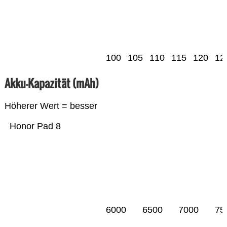
100
105
110
115
120
12
Akku-Kapazität (mAh)
Höherer Wert = besser
Honor Pad 8
6000
6500
7000
75