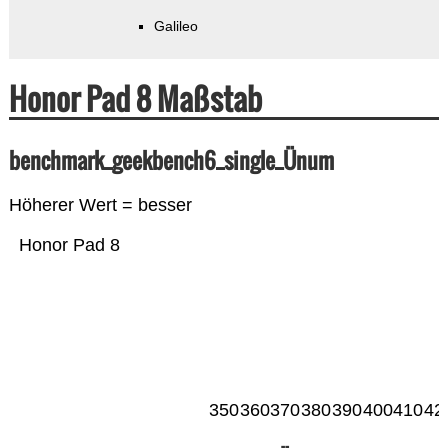
Galileo
Honor Pad 8 Maßstab
benchmark_geekbench6_single_Ünum
Höherer Wert = besser
Honor Pad 8
350
360
370
380
390
400
410
42