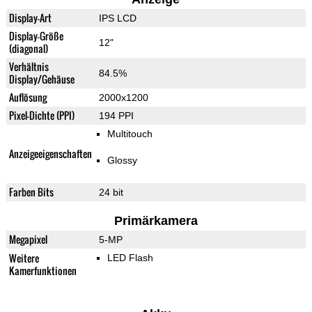
Display-Art
IPS LCD
Display-Größe
12"
(diagonal)
Verhältnis
84.5%
Display/Gehäuse
Auflösung
2000x1200
Pixel-Dichte (PPI)
194 PPI
Multitouch
Anzeigeeigenschaften
Glossy
Farben Bits
24 bit
Primärkamera
Megapixel
5-MP
Weitere
LED Flash
Kamerfunktionen