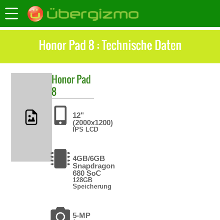
Honor Pad 8 : Technische Daten
Honor
Pad
8
12"
(2000x1200)
IPS LCD
4GB/6GB
Snapdragon
680 SoC
128GB
Speicherung
5-MP