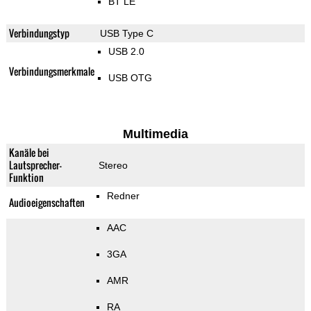
BT LE
Verbindungstyp
USB Type C
USB 2.0
Verbindungsmerkmale
USB OTG
Multimedia
Kanäle bei
Lautsprecher-
Stereo
Funktion
Redner
Audioeigenschaften
AAC
3GA
AMR
RA