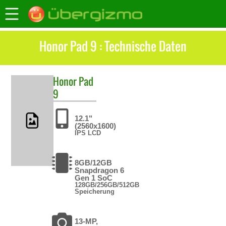
Honor Pad 9 : Technische Daten
Honor
Pad
9
12.1"
(2560x1600)
IPS LCD
8GB/12GB
Snapdragon 6
Gen 1 SoC
128GB/256GB/512GB
Speicherung
13-MP,