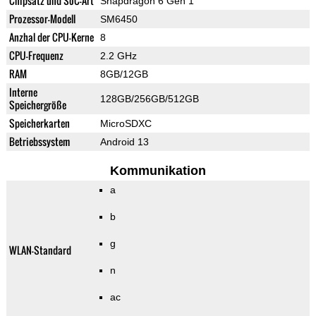
Chipsatz und SoC-Art
Snapdragon 6 Gen 1
Prozessor-Modell
SM6450
Anzhal der CPU-Kerne
8
CPU-Frequenz
2.2 GHz
RAM
8GB/12GB
Interne
128GB/256GB/512GB
Speichergröße
Speicherkarten
MicroSDXC
Betriebssystem
Android 13
Kommunikation
a
b
g
WLAN-Standard
n
ac