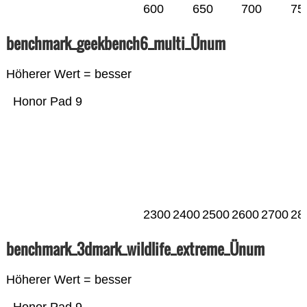
600
650
700
75
benchmark_geekbench6_multi_Ünum
Höherer Wert = besser
Honor Pad 9
2300
2400
2500
2600
2700
28
benchmark_3dmark_wildlife_extreme_Ünum
Höherer Wert = besser