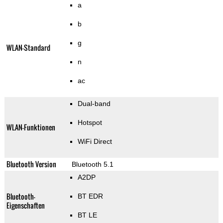
a
b
g
WLAN-Standard
n
ac
Dual-band
Hotspot
WLAN-Funktionen
WiFi Direct
Bluetooth Version
Bluetooth 5.1
A2DP
Bluetooth-
BT EDR
Eigenschaften
BT LE