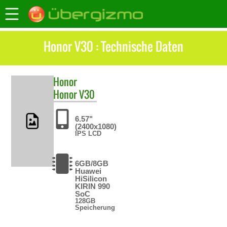
Honor V30 : Technische Daten
Honor
Honor V30
6.57"
(2400x1080)
IPS LCD
6GB/8GB
Huawei
HiSilicon
KIRIN 990
SoC
128GB
Speicherung