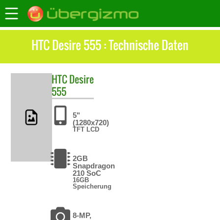
HTC Desire 555 : Technische Daten
HTC
Desire
555
5"
(1280x720)
TFT LCD
2GB
Snapdragon
210 SoC
16GB
Speicherung
8-MP,