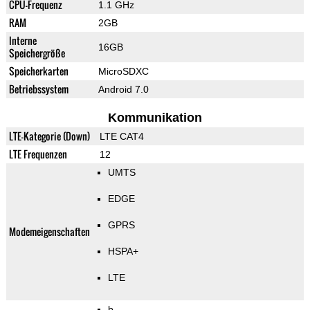
CPU-Frequenz
1.1 GHz
RAM
2GB
Interne
16GB
Speichergröße
Speicherkarten
MicroSDXC
Betriebssystem
Android 7.0
Kommunikation
LTE-Kategorie (Down)
LTE CAT4
LTE Frequenzen
12
UMTS
EDGE
GPRS
Modemeigenschaften
HSPA+
LTE
b