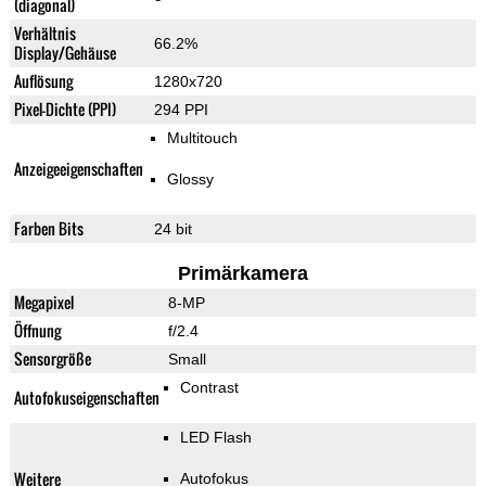
(diagonal)
Verhältnis
66.2%
Display/Gehäuse
Auflösung
1280x720
Pixel-Dichte (PPI)
294 PPI
Multitouch
Anzeigeeigenschaften
Glossy
Farben Bits
24 bit
Primärkamera
Megapixel
8-MP
Öffnung
f/2.4
Sensorgröße
Small
Contrast
Autofokuseigenschaften
LED Flash
Weitere
Autofokus