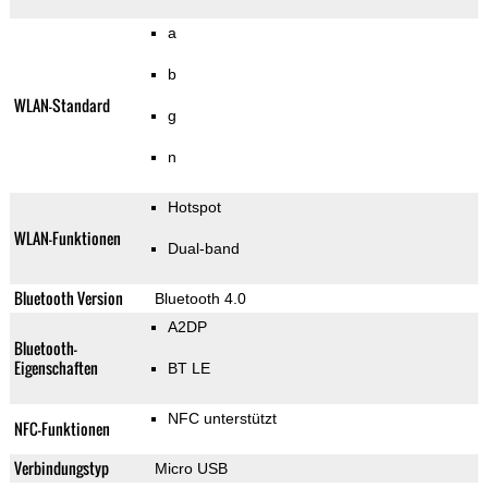
a
b
WLAN-Standard
g
n
Hotspot
WLAN-Funktionen
Dual-band
Bluetooth Version
Bluetooth 4.0
A2DP
Bluetooth-
Eigenschaften
BT LE
NFC unterstützt
NFC-Funktionen
Verbindungstyp
Micro USB