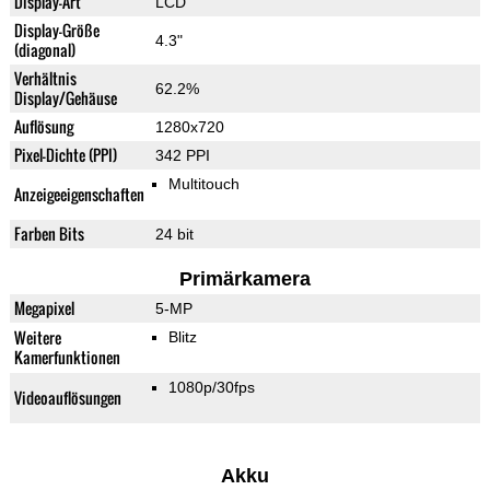
Display-Art
LCD
Display-Größe
4.3"
(diagonal)
Verhältnis
62.2%
Display/Gehäuse
Auflösung
1280x720
Pixel-Dichte (PPI)
342 PPI
Multitouch
Anzeigeeigenschaften
Farben Bits
24 bit
Primärkamera
Megapixel
5-MP
Weitere
Blitz
Kamerfunktionen
1080p/30fps
Videoauflösungen
Akku