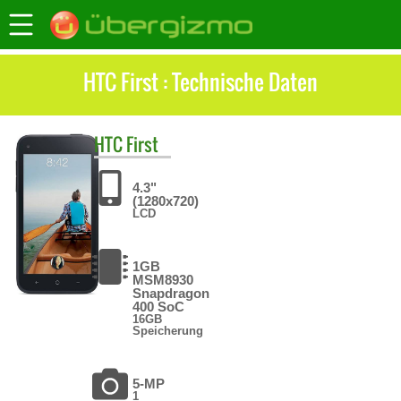
HTC First : Technische Daten
HTC
First
4.3"
(1280x720)
LCD
1GB
MSM8930
Snapdragon
400 SoC
16GB
Speicherung
5-MP
1