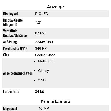
Anzeige
Display-Art
P-OLED
Display-Größe
7.2"
(diagonal)
Verhältnis
87.6%
Display/Gehäuse
Auflösung
2244x1080
Pixel-Dichte (PPI)
346 PPI
Glas
Gorilla Glass
Multitouch
Glossy
Anzeigeeigenschaften
2.5D
Farben Bits
24 bit
Primärkamera
Megapixel
40-MP