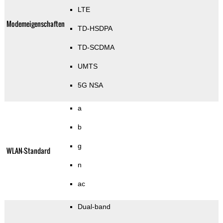
LTE
Modemeigenschaften
TD-HSDPA
TD-SCDMA
UMTS
5G NSA
a
b
g
WLAN-Standard
n
ac
Dual-band