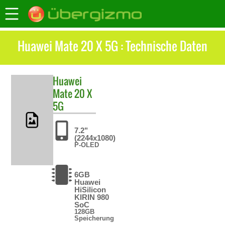
Huawei Mate 20 X 5G : Technische Daten
Huawei
Mate 20 X
5G
7.2"
(2244x1080)
P-OLED
6GB
Huawei
HiSilicon
KIRIN 980
SoC
128GB
Speicherung