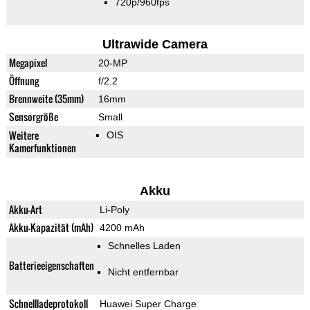
720p/960fps
Ultrawide Camera
Megapixel
20-MP
Öffnung
f/2.2
Brennweite (35mm)
16mm
Sensorgröße
Small
Weitere
OIS
Kamerfunktionen
Akku
Akku-Art
Li-Poly
Akku-Kapazität (mAh)
4200 mAh
Schnelles Laden
Batterieeigenschaften
Nicht entfernbar
Schnellladeprotokoll
Huawei Super Charge