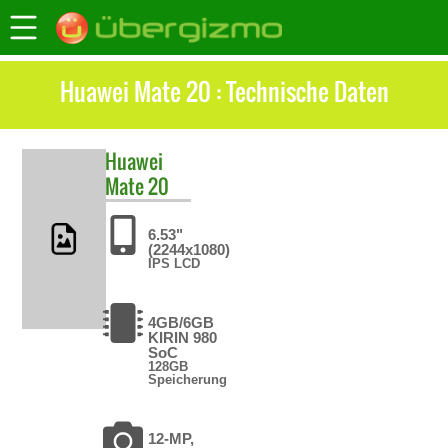
Huawei Mate 20 : Technische Daten
Huawei
Mate 20
6.53"
(2244x1080)
IPS LCD
4GB/6GB
KIRIN 980
SoC
128GB
Speicherung
12-MP,