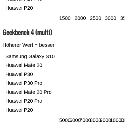
Huawei P20
1500
2000
2500
3000
35
Geekbench 4 (multi)
Höherer Wert = besser
Samsung Galaxy S10
Huawei Mate 20
Huawei P30
Huawei P30 Pro
Huawei Mate 20 Pro
Huawei P20 Pro
Huawei P20
5000
6000
7000
8000
9000
10000
11