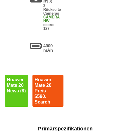
f/1.8
3
Rückseite
Cameras
CAMERA
HW
score:
127
4000
mAh
Huawei
Huawei
Mate 20
Mate 20
News (8)
Preis
$590.
Search
Primärspezifikationen