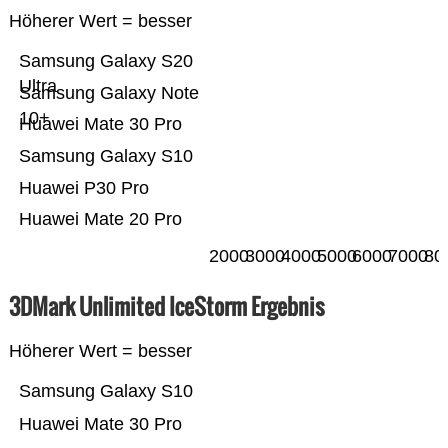
Höherer Wert = besser
Samsung Galaxy S20
Ultra
Samsung Galaxy Note
10+
Huawei Mate 30 Pro
Samsung Galaxy S10
Huawei P30 Pro
Huawei Mate 20 Pro
2000
3000
4000
5000
6000
7000
80
3DMark Unlimited IceStorm Ergebnis
Höherer Wert = besser
Samsung Galaxy S10
Huawei Mate 30 Pro