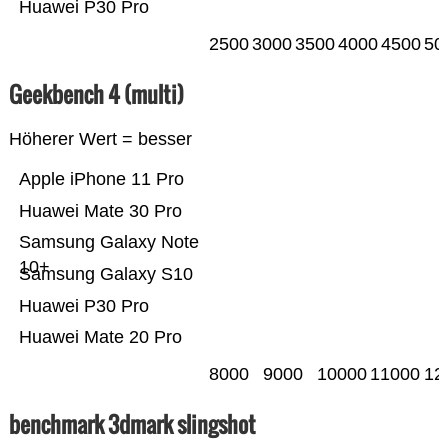
Huawei P30 Pro
2500
3000
3500
4000
4500
50
Geekbench 4 (multi)
Höherer Wert = besser
Apple iPhone 11 Pro
Huawei Mate 30 Pro
Samsung Galaxy Note
10+
Samsung Galaxy S10
Huawei P30 Pro
Huawei Mate 20 Pro
8000
9000
10000
11000
12
benchmark 3dmark slingshot