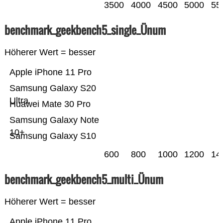
3500
4000
4500
5000
55
benchmark_geekbench5_single_Ünum
Höherer Wert = besser
Apple iPhone 11 Pro
Samsung Galaxy S20
Ultra
Huawei Mate 30 Pro
Samsung Galaxy Note
10+
Samsung Galaxy S10
600
800
1000
1200
14
benchmark_geekbench5_multi_Ünum
Höherer Wert = besser
Apple iPhone 11 Pro