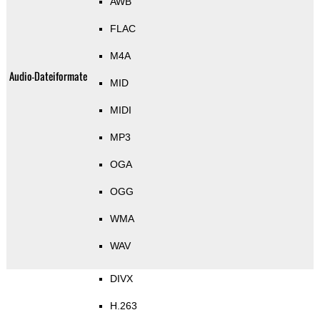
AWB
FLAC
M4A
Audio-Dateiformate
MID
MIDI
MP3
OGA
OGG
WMA
WAV
DIVX
H.263