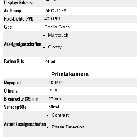
Display/Gehäuse
Auflösung
2400x1176
Pixel-Dichte (PPI)
409 PPI
Glas
Gorilla Glass
Multitouch
Anzeigeeigenschaften
Glossy
Farben Bits
24 bit
Primärkamera
Megapixel
40-MP
Öffnung
f/1.6
Brennweite (35mm)
27mm
Sensorgröße
Mittel
Contrast
Autofokuseigenschaften
Phase Detection