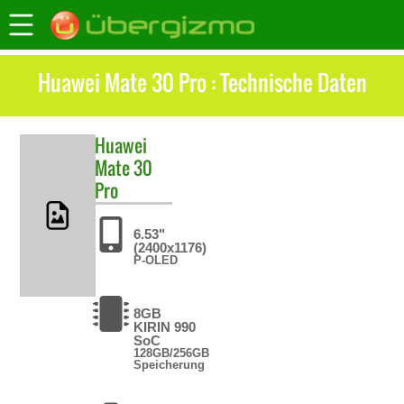
Huawei Mate 30 Pro : Technische Daten
Huawei
Mate 30
Pro
6.53"
(2400x1176)
P-OLED
8GB
KIRIN 990
SoC
128GB/256GB
Speicherung