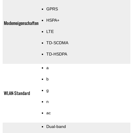
GPRS
HSPA+
Modemeigenschaften
LTE
TD-SCDMA
TD-HSDPA
a
b
g
WLAN-Standard
n
ac
Dual-band