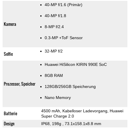
40-MP f/1.6
(Primär)
40-MP f/1.8
Kamera
8-MP f/2.4
0.3-MP
+ToF Sensor
32-MP f/2
Selfie
Huawei HiSilicon KIRIN 990E SoC
8GB RAM
Prozessor, Speicher
128GB/256GB Speicherung
Nano Memory
4500 mAh, Kabelloser Ladevorgang, Huawei
Batterie
Super Charge 2.0
Design
IP68, 198g
, 73.1x158.1x8.8 mm