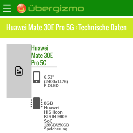
Huawei Mate 30E Pro 5G : Technische Daten
Huawei
Mate 30E
Pro 5G
6.53"
(2400x1176)
P-OLED
8GB
Huawei
HiSilicon
KIRIN 990E
SoC
128GB/256GB
Speicherung