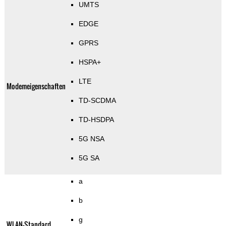
UMTS
EDGE
GPRS
HSPA+
LTE
Modemeigenschaften
TD-SCDMA
TD-HSDPA
5G NSA
5G SA
a
b
g
WLAN-Standard