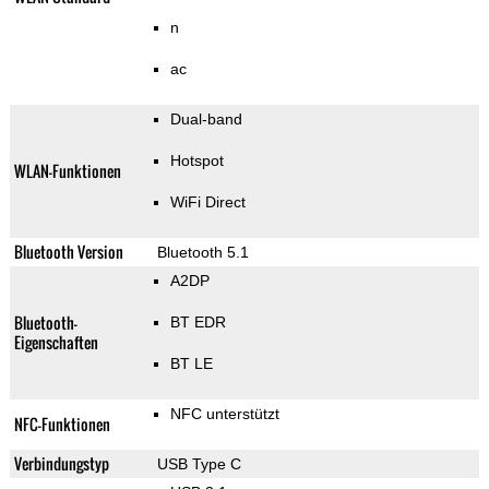
n
ac
Dual-band
Hotspot
WLAN-Funktionen
WiFi Direct
Bluetooth Version
Bluetooth 5.1
A2DP
Bluetooth-
BT EDR
Eigenschaften
BT LE
NFC unterstützt
NFC-Funktionen
Verbindungstyp
USB Type C