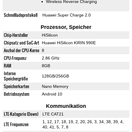
Wireless Reverse Charging
Schnellladeprotokoll
Huawei Super Charge 2.0
Prozessor, Speicher
Chip-Hersteller
HiSilicon
Chipsatz und SoC-Art
Huawei HiSilicon KIRIN 990E
Anzhal der CPU-Kerne
8
CPU-Frequenz
2.86 GHz
RAM
8GB
Interne
128GB/256GB
Speichergröße
Speicherkarten
Nano Memory
Betriebssystem
Android 10
Kommunikation
LTE-Kategorie (Down)
LTE CAT21
1, 12, 17, 18, 19, 2, 20, 26, 3, 34, 38, 39, 4,
LTE Frequenzen
40, 41, 5, 7, 8