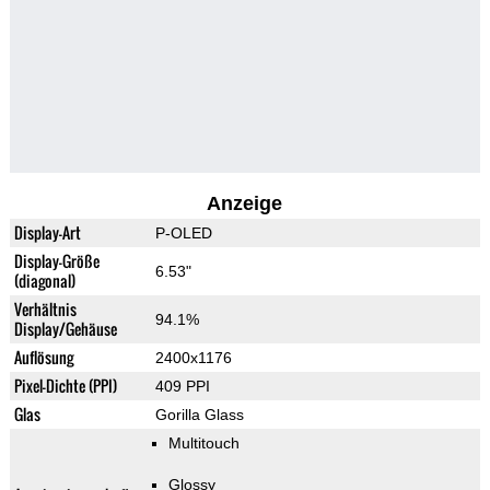
Anzeige
Display-Art
P-OLED
Display-Größe
6.53"
(diagonal)
Verhältnis
94.1%
Display/Gehäuse
Auflösung
2400x1176
Pixel-Dichte (PPI)
409 PPI
Glas
Gorilla Glass
Multitouch
Glossy