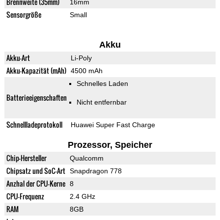
Brennweite (35mm)
16mm
Sensorgröße
Small
Akku
Akku-Art
Li-Poly
Akku-Kapazität (mAh)
4500 mAh
Schnelles Laden
Batterieeigenschaften
Nicht entfernbar
Schnellladeprotokoll
Huawei Super Fast Charge
Prozessor, Speicher
Chip-Hersteller
Qualcomm
Chipsatz und SoC-Art
Snapdragon 778
Anzhal der CPU-Kerne
8
CPU-Frequenz
2.4 GHz
RAM
8GB