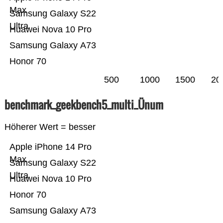
Max
Samsung Galaxy S22
Ultra
Huawei Nova 10 Pro
Samsung Galaxy A73
Honor 70
500
1000
1500
20
benchmark_geekbench5_multi_Ünum
Höherer Wert = besser
Apple iPhone 14 Pro
Max
Samsung Galaxy S22
Ultra
Huawei Nova 10 Pro
Honor 70
Samsung Galaxy A73