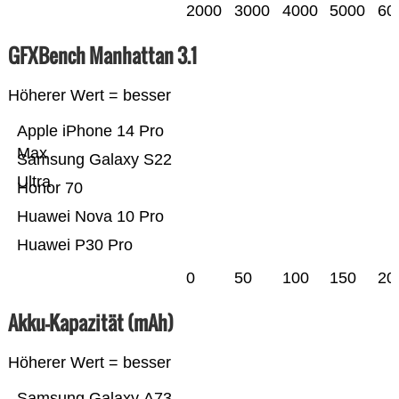
2000
3000
4000
5000
60
GFXBench Manhattan 3.1
Höherer Wert = besser
Apple iPhone 14 Pro
Max
Samsung Galaxy S22
Ultra
Honor 70
Huawei Nova 10 Pro
Huawei P30 Pro
0
50
100
150
20
Akku-Kapazität (mAh)
Höherer Wert = besser
Samsung Galaxy A73