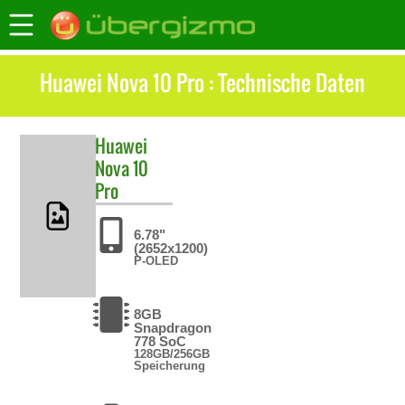
Huawei Nova 10 Pro : Technische Daten
Huawei
Nova 10
Pro
6.78"
(2652x1200)
P-OLED
8GB
Snapdragon
778 SoC
128GB/256GB
Speicherung