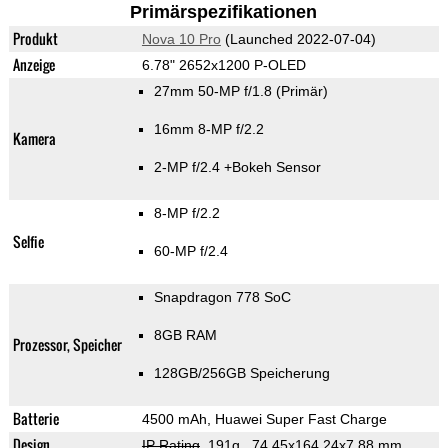
Primärspezifikationen
Produkt
Nova 10 Pro
(Launched 2022-07-04)
Anzeige
6.78" 2652x1200 P-OLED
27mm 50-MP f/1.8
(Primär)
16mm 8-MP f/2.2
Kamera
2-MP f/2.4
+Bokeh Sensor
8-MP f/2.2
Selfie
60-MP f/2.4
Snapdragon 778 SoC
8GB RAM
Prozessor, Speicher
128GB/256GB Speicherung
Batterie
4500 mAh, Huawei Super Fast Charge
Design
IP Rating
, 191g
, 74.45x164.24x7.88 mm