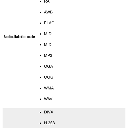
RA
AWB
FLAC
MID
Audio-Dateiformate
MIDI
MP3
OGA
OGG
WMA
WAV
DIVX
H.263