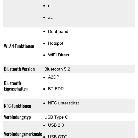
n
ac
Dual-band
Hotspot
WLAN-Funktionen
WiFi Direct
Bluetooth Version
Bluetooth 5.2
A2DP
Bluetooth-
Eigenschaften
BT EDR
NFC unterstützt
NFC-Funktionen
Verbindungstyp
USB Type C
USB 2.0
Verbindungsmerkmale
USB OTG