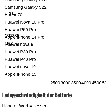
Samsung Galaxy S22
Ultra
Honor 70
Huawei Nova 10 Pro
Huawei P50 Pro
(SD888)
Apple iPhone 14 Pro
Max
Huawei nova 9
Huawei P30 Pro
Huawei P40 Pro
Huawei nova 10
Apple iPhone 13
2500
3000
3500
4000
4500
50
Ladegeschwindigkeit der Batterie
Höherer Wert = besser