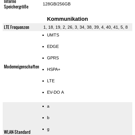
Interne
128GB/256GB
Speichergröße
Kommunikation
LTE Frequenzen
1, 18, 19, 2, 26, 3, 34, 38, 39, 4, 40, 41, 5, 8
UMTS
EDGE
GPRS
Modemeigenschaften
HSPA+
LTE
EV-DO A
a
b
g
WLAN-Standard