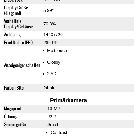
Display-Größe
5.99"
(diagonal)
Verhältnis
76.3%
Display/Gehäuse
Auflösung
1440x720
Pixel-Dichte (PPI)
269 PPI
Multitouch
Glossy
Anzeigeeigenschaften
2.5D
Farben Bits
24 bit
Primärkamera
Megapixel
13-MP
Öffnung
f/2.2
Sensorgröße
Small
Contrast