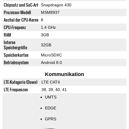
Chipsatz und SoC-Art
Snapdragon 430
Prozessor-Modell
MSM8937
Anzhal der CPU-Kerne
8
CPU-Frequenz
1.4 GHz
RAM
3GB
Interne
32GB
Speichergröße
Speicherkarten
MicroSDXC
Betriebssystem
Android 8.0
Kommunikation
LTE-Kategorie (Down)
LTE CAT4
LTE Frequenzen
38, 39, 40, 41
UMTS
EDGE
GPRS