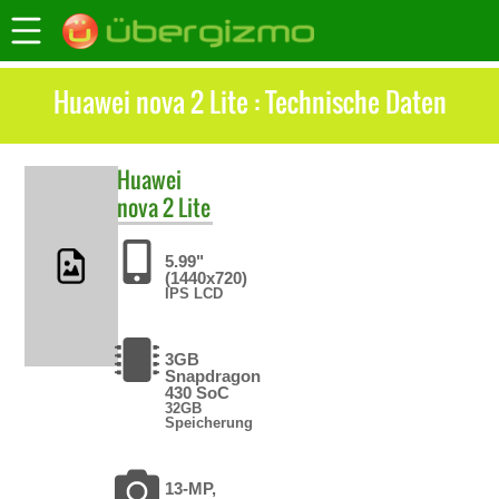
Huawei nova 2 Lite : Technische Daten
Huawei
nova 2 Lite
5.99"
(1440x720)
IPS LCD
3GB
Snapdragon
430 SoC
32GB
Speicherung
13-MP,