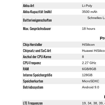
Akku-Art
Li-Poly
Akku-Kapazität (mAh)
3500 mAh
Schnelles 
Batterieeigenschaften
Max. Gesprächsdauer
18 hours
Pr
Chip-Hersteller
HiSilicon
Chipsatz und SoC-Art
Huawei HiSilic
Anzhal der CPU-Kerne
8
CPU-Frequenz
2.27 GHz
RAM
6GB/8GB
Interne Speichergröße
128GB
Speicherkarten
MicroSDXC
Betriebssystem
Android 9.0
LTE Frequenzen
19, 34, 38, 39,