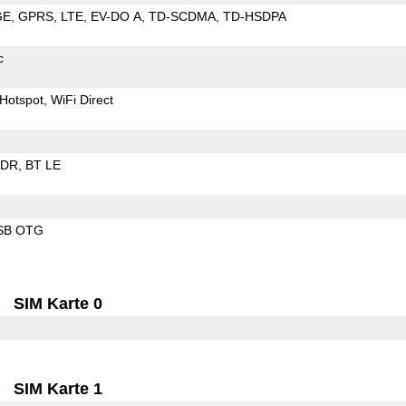
GE
GPRS
LTE
EV-DO A
TD-SCDMA
TD-HSDPA
c
Hotspot
WiFi Direct
EDR
BT LE
SB OTG
SIM Karte 0
SIM Karte 1