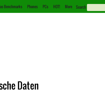
as Benchmarks
Phones
PCs
HOT!
More
Search
ische Daten