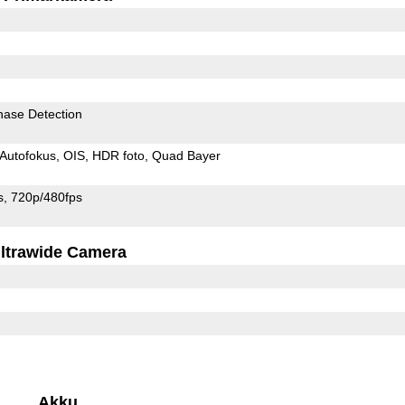
hase Detection
Autofokus
OIS
HDR foto
Quad Bayer
s
720p/480fps
ltrawide Camera
Akku