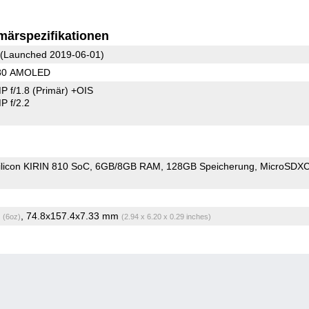
märspezifikationen
(Launched 2019-06-01)
080 AMOLED
P f/1.8
(Primär)
+OIS
 f/2.2
ilicon KIRIN 810 SoC
6GB/8GB RAM
128GB Speicherung
MicroSDX
g
, 74.8x157.4x7.33 mm
(6oz)
(2.94 x 6.20 x 0.29 inches)