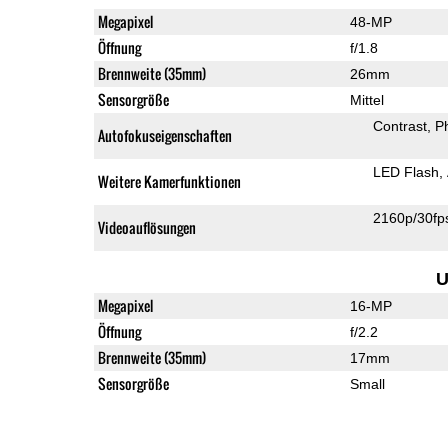
Megapixel
48-MP
Öffnung
f/1.8
Brennweite (35mm)
26mm
Sensorgröße
Mittel
Contrast
P
Autofokuseigenschaften
LED Flash
Weitere Kamerfunktionen
2160p/30fp
Videoauflösungen
U
Megapixel
16-MP
Öffnung
f/2.2
Brennweite (35mm)
17mm
Sensorgröße
Small