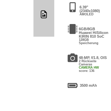
6.39"
(2340x1080)
AMOLED
6GB/8GB
Huawei HiSilicon
KIRIN 810 SoC
128GB
Speicherung
48-MP, f/1.8, OIS
2 Rückseite
Cameras
CAMERA HW
score: 136
3500 mAh