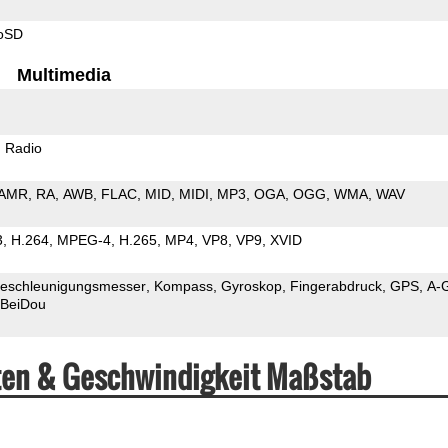
roSD
Multimedia
 Radio
AMR
RA
AWB
FLAC
MID
MIDI
MP3
OGA
OGG
WMA
WAV
3
H.264
MPEG-4
H.265
MP4
VP8
VP9
XVID
eschleunigungsmesser
Kompass
Gyroskop
Fingerabdruck
GPS
A-
BeiDou
ten & Geschwindigkeit Maßstab