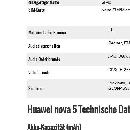
einzigartiger Name
SIM0
SIM-Karte
Nano SIM/Mic
IR
Multimedia-Funktionen
Redner
FM
Audioeigenschaften
AAC
3GA
Audio-Dateiformate
DIVX
H.26
Videoformate
Proximity
B
Sensoren
GLONASS
Huawei nova 5 Technische Da
Akku-Kapazität (mAh)