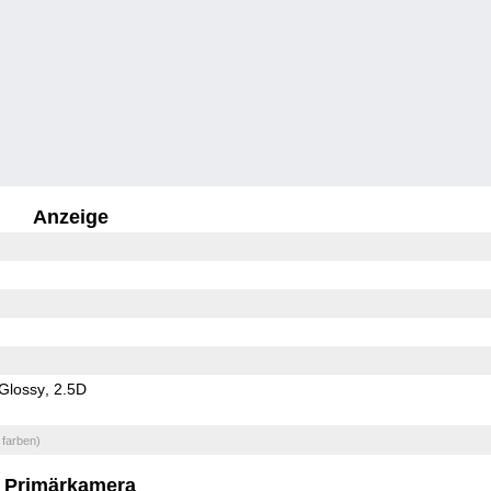
Anzeige
Glossy
2.5D
 farben)
Primärkamera