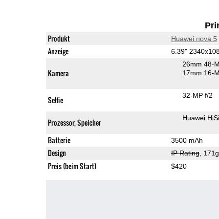
Pri
Produkt
Huawei nova 5
Anzeige
6.39" 2340x1
26mm 48-M
Kamera
17mm 16-MP
32-MP f/2
Selfie
Huawei HiS
Prozessor, Speicher
Batterie
3500 mAh
Design
IP Rating
, 171
Preis (beim Start)
$420