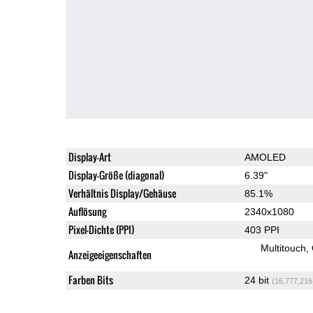
Display-Art
AMOLED
Display-Größe (diagonal)
6.39"
Verhältnis Display/Gehäuse
85.1%
Auflösung
2340x1080
Pixel-Dichte (PPI)
403 PPI
Multitouch
Anzeigeeigenschaften
Farben Bits
24 bit
(16,777,216