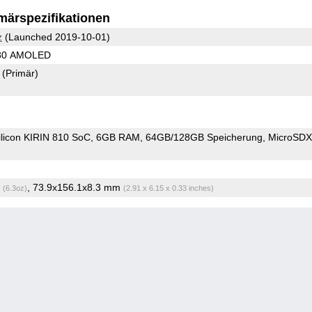
märspezifikationen
z
(Launched 2019-10-01)
080 AMOLED
8
(Primär)
ilicon KIRIN 810 SoC
6GB RAM
64GB/128GB Speicherung
MicroSD
g
, 73.9x156.1x8.3 mm
(6.3oz)
(2.91 x 6.15 x 0.33 inches)