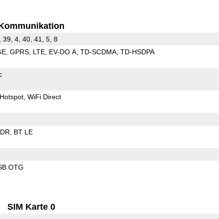
Kommunikation
, 39, 4, 40, 41, 5, 8
GE
GPRS
LTE
EV-DO A
TD-SCDMA
TD-HSDPA
c
Hotspot
WiFi Direct
EDR
BT LE
SB OTG
SIM Karte 0