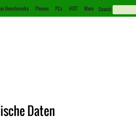
as Benchmarks
Phones
PCs
HOT!
More
Search
nische Daten