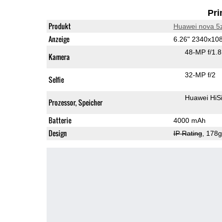
Pri
Produkt
Huawei nova 5
Anzeige
6.26" 2340x1
48-MP f/1.
Kamera
32-MP f/2
Selfie
Huawei HiS
Prozessor, Speicher
Batterie
4000 mAh
Design
IP Rating
, 178