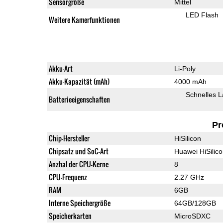
Sensorgröße
Mittel
LED Flash
Weitere Kamerfunktionen
Akku-Art
Li-Poly
Akku-Kapazität (mAh)
4000 mAh
Schnelles 
Batterieeigenschaften
Pr
Chip-Hersteller
HiSilicon
Chipsatz und SoC-Art
Huawei HiSilic
Anzhal der CPU-Kerne
8
CPU-Frequenz
2.27 GHz
RAM
6GB
Interne Speichergröße
64GB/128GB
Speicherkarten
MicroSDXC