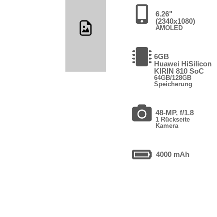
6.26"
(2340x1080)
AMOLED
6GB
Huawei HiSilicon
KIRIN 810 SoC
64GB/128GB
Speicherung
48-MP, f/1.8
1 Rückseite
Kamera
4000 mAh