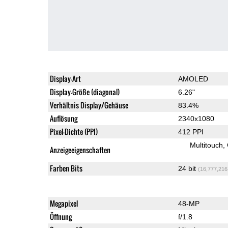
Display-Art
AMOLED
Display-Größe (diagonal)
6.26"
Verhältnis Display/Gehäuse
83.4%
Auflösung
2340x1080
Pixel-Dichte (PPI)
412 PPI
Multitouch
Anzeigeeigenschaften
Farben Bits
24 bit
(16,777,216
Megapixel
48-MP
Öffnung
f/1.8