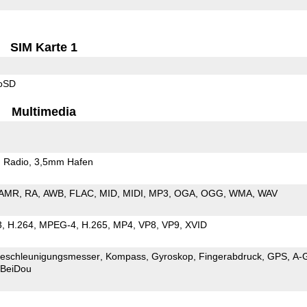
SIM Karte 1
roSD
Multimedia
 Radio
3,5mm Hafen
AMR
RA
AWB
FLAC
MID
MIDI
MP3
OGA
OGG
WMA
WAV
3
H.264
MPEG-4
H.265
MP4
VP8
VP9
XVID
eschleunigungsmesser
Kompass
Gyroskop
Fingerabdruck
GPS
A-
BeiDou