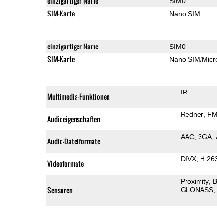
einzigartiger Name
SIM0
SIM-Karte
Nano SIM
einzigartiger Name
SIM0
SIM-Karte
Nano SIM/Mic
IR
Multimedia-Funktionen
Redner
FM
Audioeigenschaften
AAC
3GA
Audio-Dateiformate
DIVX
H.26
Videoformate
Proximity
B
Sensoren
GLONASS