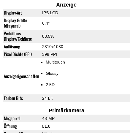
Anzeige
Display-Art
IPS LCD
Display-Größe
6.4"
(diagonal)
Verhältnis
83.5%
Display/Gehäuse
Auflösung
2310x1080
Pixel-Dichte (PPI)
398 PPI
Multitouch
Glossy
Anzeigeeigenschaften
2.5D
Farben Bits
24 bit
Primärkamera
Megapixel
48-MP
Öffnung
f/1.8