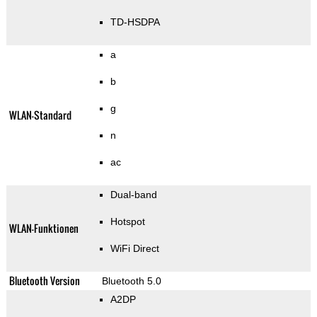
TD-HSDPA
a
b
g
WLAN-Standard
n
ac
Dual-band
Hotspot
WLAN-Funktionen
WiFi Direct
Bluetooth Version
Bluetooth 5.0
A2DP