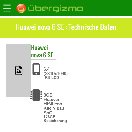
Huawei nova 6 SE : Technische Daten
Huawei
nova 6 SE
6.4"
(2310x1080)
IPS LCD
8GB
Huawei
HiSilicon
KIRIN 810
SoC
128GB
Speicherung