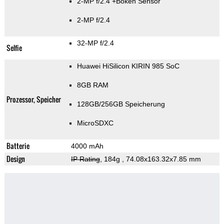
2-MP f/2.4
+Bokeh Sensor
2-MP f/2.4
32-MP f/2.4
Selfie
Huawei HiSilicon KIRIN 985 SoC
8GB RAM
Prozessor, Speicher
128GB/256GB Speicherung
MicroSDXC
Batterie
4000 mAh
Design
IP Rating
, 184g
, 74.08x163.32x7.85 mm