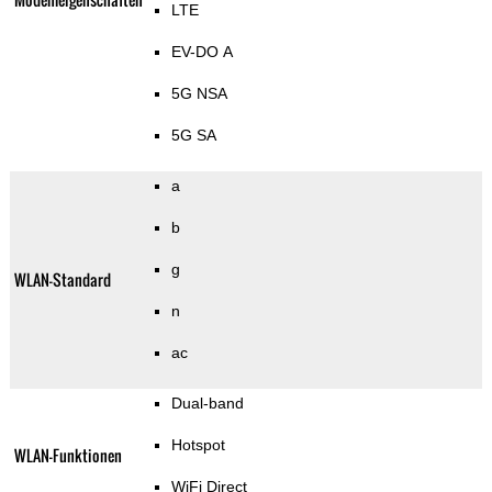
LTE
EV-DO A
5G NSA
5G SA
a
b
g
WLAN-Standard
n
ac
Dual-band
Hotspot
WLAN-Funktionen
WiFi Direct