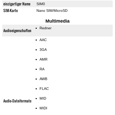
einzigartiger Name
SIM0
SIM-Karte
Nano SIM/MicroSD
Multimedia
Redner
Audioeigenschaften
AAC
3GA
AMR
RA
AWB
FLAC
MID
Audio-Dateiformate
MIDI