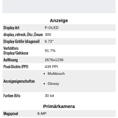
Anzeige
Display-Art
P-OLED
display_refresh_Ühz_Ünum
300
Display-Größe (diagonal)
6.72"
Verhältnis
91.7%
Display/Gehäuse
Auflösung
2676x1236
Pixel-Dichte (PPI)
439 PPI
Multitouch
Anzeigeeigenschaften
Glossy
Farben Bits
30 bit
Primärkamera
Megapixel
8-MP