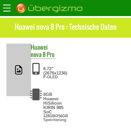
Huawei nova 8 Pro : Technische Daten
Huawei
nova 8 Pro
6.72"
(2676x1236)
P-OLED
8GB
Huawei
HiSilicon
KIRIN 985
SoC
128GB/256GB
Speicherung