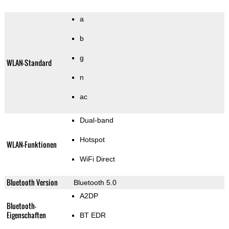
a
b
g
WLAN-Standard
n
ac
Dual-band
Hotspot
WLAN-Funktionen
WiFi Direct
Bluetooth Version
Bluetooth 5.0
A2DP
Bluetooth-
Eigenschaften
BT EDR