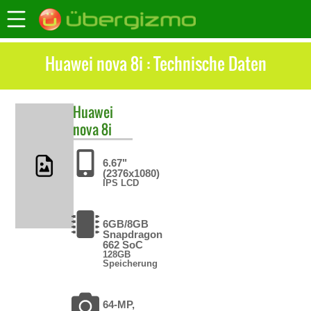
Huawei nova 8i : Technische Daten
Huawei
nova 8i
6.67"
(2376x1080)
IPS LCD
6GB/8GB
Snapdragon
662 SoC
128GB
Speicherung
64-MP,