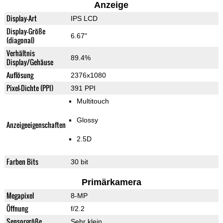
Anzeige
Display-Art
IPS LCD
Display-Größe
6.67"
(diagonal)
Verhältnis
89.4%
Display/Gehäuse
Auflösung
2376x1080
Pixel-Dichte (PPI)
391 PPI
Multitouch
Glossy
Anzeigeeigenschaften
2.5D
Farben Bits
30 bit
Primärkamera
Megapixel
8-MP
Öffnung
f/2.2
Sensorgröße
Sehr klein