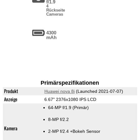
f/1.9
4
Rückseite
Cameras
4300
mAh
Primärspezifikationen
Produkt
Huawei nova 8i
(Launched 2021-07-07)
Anzeige
6.67" 2376x1080 IPS LCD
64-MP f/1.9
(Primär)
8-MP f/2.2
Kamera
2-MP f/2.4
+Bokeh Sensor