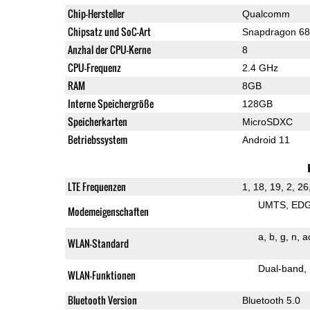
Chip-Hersteller
Qualcomm
Chipsatz und SoC-Art
Snapdragon 6
Anzhal der CPU-Kerne
8
CPU-Frequenz
2.4 GHz
RAM
8GB
Interne Speichergröße
128GB
Speicherkarten
MicroSDXC
Betriebssystem
Android 11
LTE Frequenzen
1, 18, 19, 2, 26
UMTS
ED
Modemeigenschaften
a
b
g
n
a
WLAN-Standard
Dual-band
WLAN-Funktionen
Bluetooth Version
Bluetooth 5.0