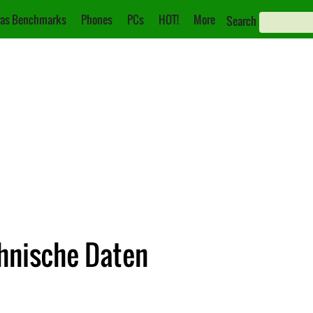
as Benchmarks
Phones
PCs
HOT!
More
Search
chnische Daten