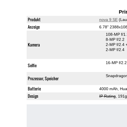
Pri
Produkt
nova 9 SE
(Lau
Anzeige
6.78" 2388x10
108-MP f/1
8-MP f/2.2
Kamera
2-MP f/2.4
2-MP f/2.4
16-MP f/2.2
Selfie
Snapdrago
Prozessor, Speicher
Batterie
4000 mAh, Hua
Design
IP Rating
, 191