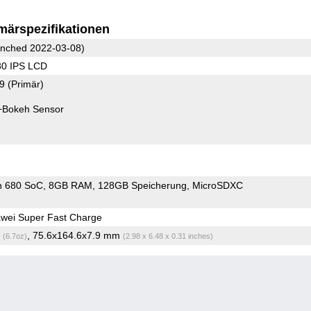
märspezifikationen
nched 2022-03-08)
80 IPS LCD
.9
(Primär)
+Bokeh Sensor
n 680 SoC
8GB RAM
128GB Speicherung
MicroSDXC
wei Super Fast Charge
g
, 75.6x164.6x7.9 mm
(6.7oz)
(2.98 x 6.48 x 0.31 inches)