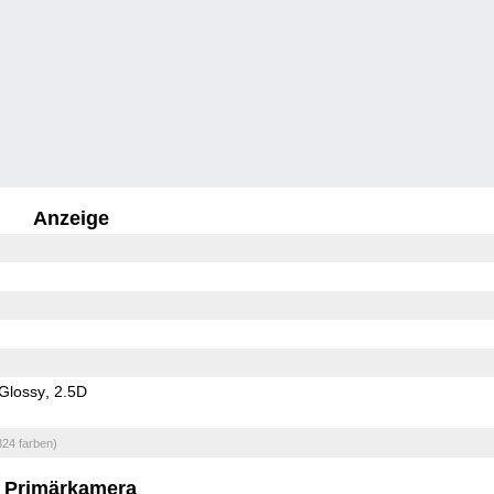
Anzeige
Glossy
2.5D
824 farben)
Primärkamera