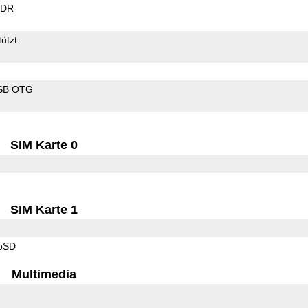
EDR
ützt
SB OTG
SIM Karte 0
SIM Karte 1
roSD
Multimedia