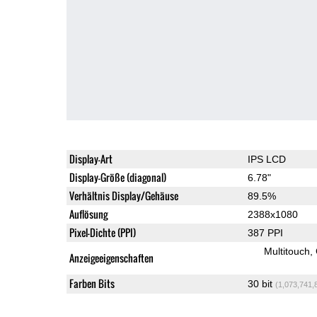
Display-Art
IPS LCD
Display-Größe (diagonal)
6.78"
Verhältnis Display/Gehäuse
89.5%
Auflösung
2388x1080
Pixel-Dichte (PPI)
387 PPI
Multitouch
Anzeigeeigenschaften
Farben Bits
30 bit
(1,073,741,