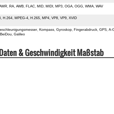
AMR
RA
AWB
FLAC
MID
MIDI
MP3
OGA
OGG
WMA
WAV
3
H.264
MPEG-4
H.265
MP4
VP8
VP9
XVID
eschleunigungsmesser
Kompass
Gyroskop
Fingerabdruck
GPS
A-
BeiDou
Galileo
 Daten & Geschwindigkeit Maßstab