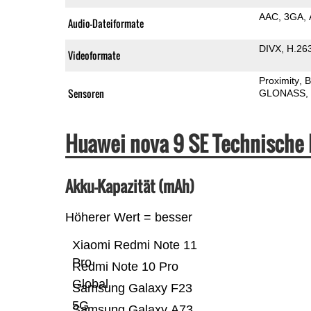
AAC
3GA
Audio-Dateiformate
DIVX
H.26
Videoformate
Proximity
B
Sensoren
GLONASS
Huawei nova 9 SE Technische
Akku-Kapazität (mAh)
Höherer Wert = besser
Xiaomi Redmi Note 11
Pro
Redmi Note 10 Pro
Global
Samsung Galaxy F23
5G
Samsung Galaxy A73