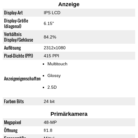
Anzeige
Display-Art
IPS LCD
Display-Größe
6.15"
(diagonal)
Verhältnis
84.2%
Display/Gehäuse
Auflösung
2312x1080
Pixel-Dichte (PPI)
415 PPI
Multitouch
Glossy
Anzeigeeigenschaften
2.5D
Farben Bits
24 bit
Primärkamera
Megapixel
48-MP
Öffnung
f/1.8