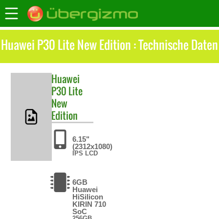
Huawei P30 Lite New Edition : Technische Daten
Huawei
P30 Lite
New
Edition
6.15"
(2312x1080)
IPS LCD
6GB
Huawei
HiSilicon
KIRIN 710
SoC
256GB