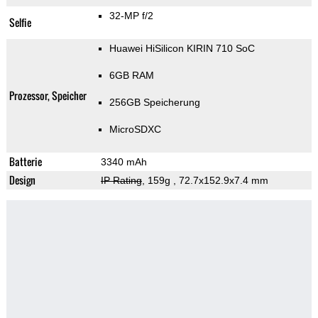
32-MP f/2
Selfie
Huawei HiSilicon KIRIN 710 SoC
6GB RAM
Prozessor, Speicher
256GB Speicherung
MicroSDXC
Batterie
3340 mAh
Design
IP Rating
, 159g
, 72.7x152.9x7.4 mm