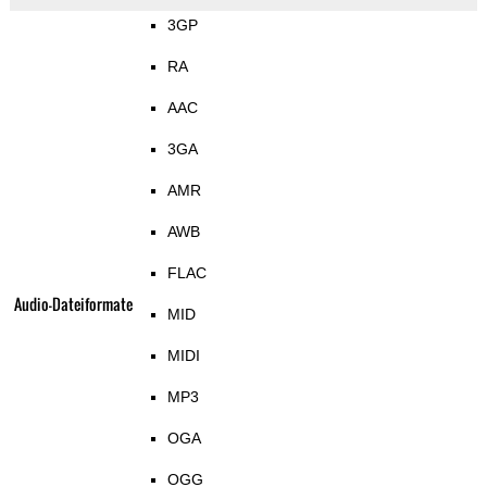
3GP
RA
AAC
3GA
AMR
AWB
FLAC
Audio-Dateiformate
MID
MIDI
MP3
OGA
OGG