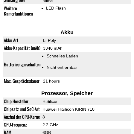
Sensorgröße
Mittel
Weitere
LED Flash
Kamerfunktionen
Akku
Akku-Art
Li-Poly
Akku-Kapazität (mAh)
3340 mAh
Schnelles Laden
Batterieeigenschaften
Nicht entfernbar
Max. Gesprächsdauer
21 hours
Prozessor, Speicher
Chip-Hersteller
HiSilicon
Chipsatz und SoC-Art
Huawei HiSilicon KIRIN 710
Anzhal der CPU-Kerne
8
CPU-Frequenz
2.2 GHz
RAM
6GB