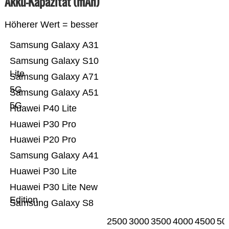
Akku-Kapazität (mAh)
Höherer Wert = besser
Samsung Galaxy A31
Samsung Galaxy S10
Lite
Samsung Galaxy A71
5G
Samsung Galaxy A51
5G
Huawei P40 Lite
Huawei P30 Pro
Huawei P20 Pro
Samsung Galaxy A41
Huawei P30 Lite
Huawei P30 Lite New
Edition
Samsung Galaxy S8
2500
3000
3500
4000
4500
50