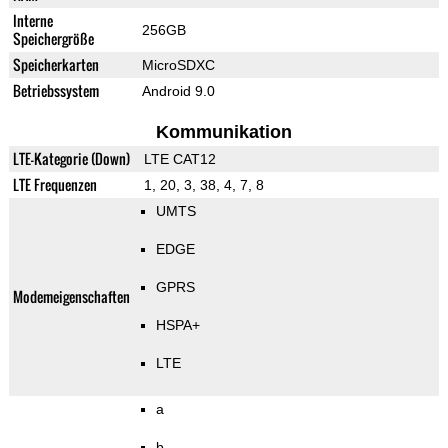
Interne
256GB
Speichergröße
Speicherkarten
MicroSDXC
Betriebssystem
Android 9.0
Kommunikation
LTE-Kategorie (Down)
LTE CAT12
LTE Frequenzen
1, 20, 3, 38, 4, 7, 8
UMTS
EDGE
GPRS
Modemeigenschaften
HSPA+
LTE
a
b