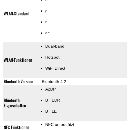
g
WLAN-Standard
n
ac
Dual-band
Hotspot
WLAN-Funktionen
WiFi Direct
Bluetooth Version
Bluetooth 4.2
A2DP
Bluetooth-
BT EDR
Eigenschaften
BT LE
NFC unterstützt
NFC-Funktionen