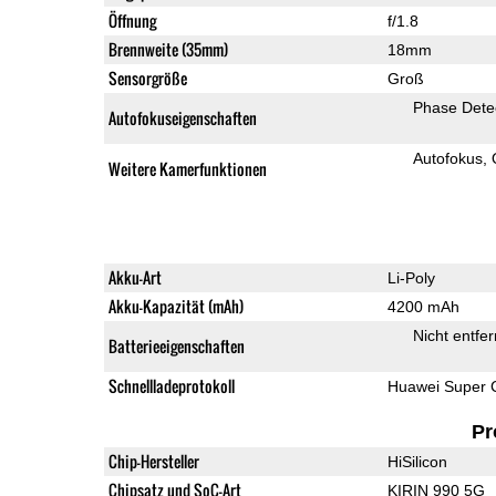
Öffnung
f/1.8
Brennweite (35mm)
18mm
Sensorgröße
Groß
Phase Dete
Autofokuseigenschaften
Autofokus
Weitere Kamerfunktionen
Akku-Art
Li-Poly
Akku-Kapazität (mAh)
4200 mAh
Nicht entfe
Batterieeigenschaften
Schnellladeprotokoll
Huawei Super 
Pr
Chip-Hersteller
HiSilicon
Chipsatz und SoC-Art
KIRIN 990 5G