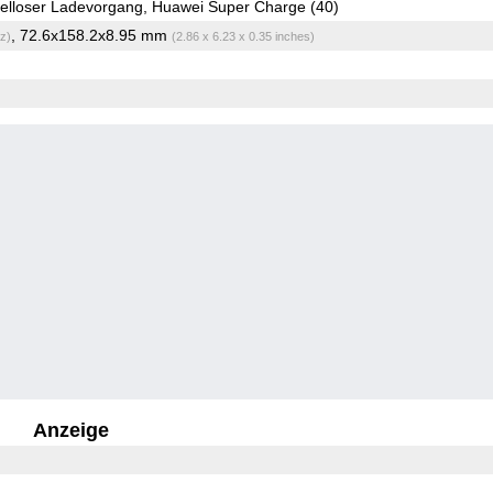
lloser Ladevorgang, Huawei Super Charge (40)
, 72.6x158.2x8.95 mm
z)
(2.86 x 6.23 x 0.35 inches)
Anzeige