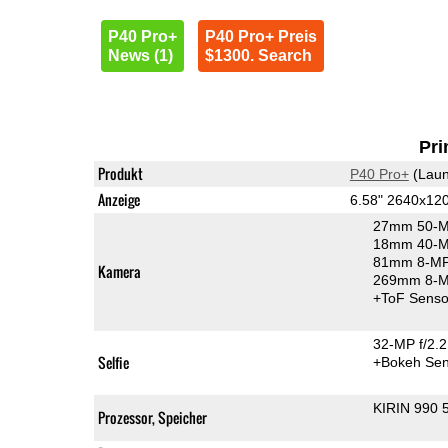
P40 Pro+
P40 Pro+ Preis
News (1)
$1300. Search
Pri
Produkt
P40 Pro+
(Laun
Anzeige
6.58" 2640x12
27mm 50-M
18mm 40-MP
81mm 8-MP 
Kamera
269mm 8-MP
+ToF Senso
32-MP f/2.2
Selfie
+Bokeh Sen
KIRIN 990 
Prozessor, Speicher