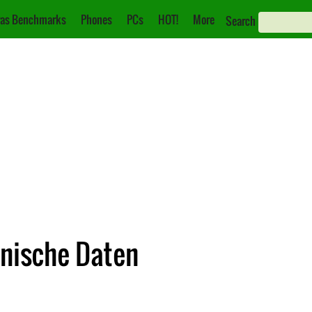
as Benchmarks
Phones
PCs
HOT!
More
Search
hnische Daten