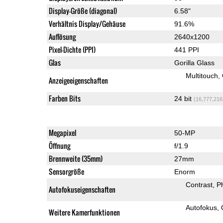
Display-Größe (diagonal)
6.58"
Verhältnis Display/Gehäuse
91.6%
Auflösung
2640x1200
Pixel-Dichte (PPI)
441 PPI
Glas
Gorilla Glass
Multitouch
Anzeigeeigenschaften
Farben Bits
24 bit
(16,777,216
Megapixel
50-MP
Öffnung
f/1.9
Brennweite (35mm)
27mm
Sensorgröße
Enorm
Contrast
P
Autofokuseigenschaften
Autofokus
Weitere Kamerfunktionen