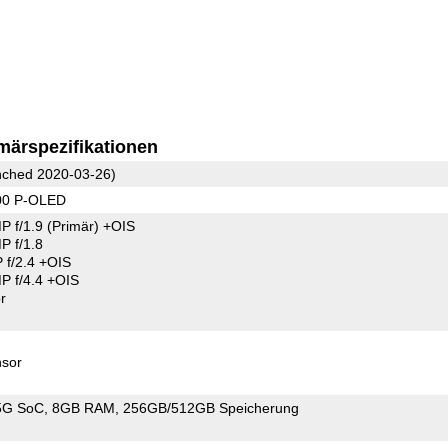
märspezifikationen
ched 2020-03-26)
00 P-OLED
P f/1.9
(Primär)
+OIS
 f/1.8
f/2.4 +OIS
 f/4.4 +OIS
r
sor
5G SoC
8GB RAM
256GB/512GB Speicherung