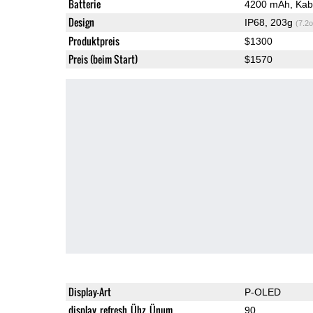
Batterie
4200 mAh, Kabe
Design
IP68, 203g
(7.2o
Produktpreis
$1300
Preis (beim Start)
$1570
Display-Art
P-OLED
display_refresh_Ühz_Ünum
90