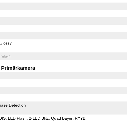
Glossy
 farben)
Primärkamera
hase Detection
OIS
LED Flash
2-LED Blitz
Quad Bayer
RYYB