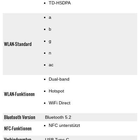
TD-HSDPA
a
b
g
WLAN-Standard
n
ac
Dual-band
Hotspot
WLAN-Funktionen
WiFi Direct
Bluetooth Version
Bluetooth 5.2
NFC unterstützt
NFC-Funktionen
Verbindungstyp
USB Type C