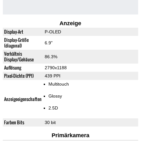
Anzeige
Display-Art
P-OLED
Display-Größe
6.9"
(diagonal)
Verhältnis
86.3%
Display/Gehäuse
Auflösung
2790x1188
Pixel-Dichte (PPI)
439 PPI
Multitouch
Glossy
Anzeigeeigenschaften
2.5D
Farben Bits
30 bit
Primärkamera