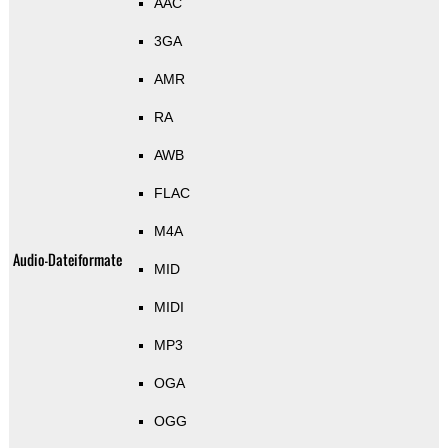
AAC
3GA
AMR
RA
AWB
FLAC
M4A
Audio-Dateiformate
MID
MIDI
MP3
OGA
OGG