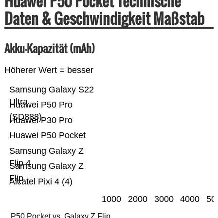
Huawei P50 Pocket Technische
Daten & Geschwindigkeit Maßstab
Akku-Kapazität (mAh)
Höherer Wert = besser
Samsung Galaxy S22
Ultra
Huawei P50 Pro
(SD888)
Huawei P30 Pro
Huawei P50 Pocket
Samsung Galaxy Z
Flip 4
Samsung Galaxy Z
Flip
Alcatel Pixi 4 (4)
1000
2000
3000
4000
50
P50 Pocket vs. Galaxy Z Flip