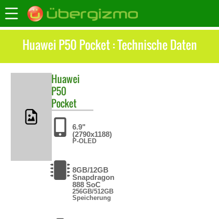
Huawei P50 Pocket : Technische Daten
Huawei
P50
Pocket
6.9"
(2790x1188)
P-OLED
8GB/12GB
Snapdragon
888 SoC
256GB/512GB
Speicherung