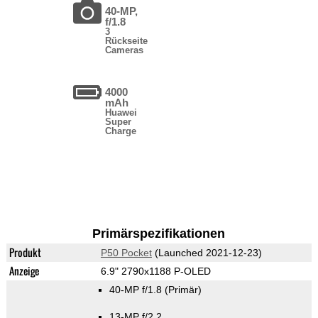
40-MP,
f/1.8
3
Rückseite
Cameras
4000
mAh
Huawei
Super
Charge
Primärspezifikationen
Produkt
P50 Pocket
(Launched 2021-12-23)
Anzeige
6.9" 2790x1188 P-OLED
40-MP f/1.8
(Primär)
13-MP f/2.2