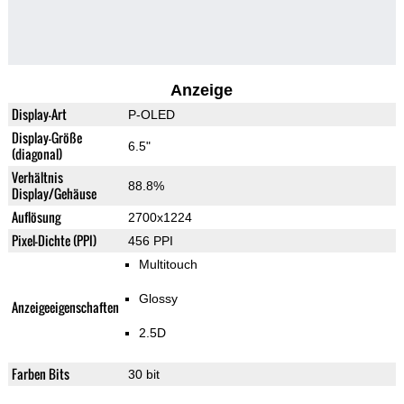
Anzeige
Display-Art
P-OLED
Display-Größe
6.5"
(diagonal)
Verhältnis
88.8%
Display/Gehäuse
Auflösung
2700x1224
Pixel-Dichte (PPI)
456 PPI
Multitouch
Glossy
Anzeigeeigenschaften
2.5D
Farben Bits
30 bit