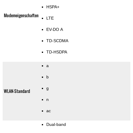
HSPA+
Modemeigenschaften
LTE
EV-DO A
TD-SCDMA
TD-HSDPA
a
b
g
WLAN-Standard
n
ac
Dual-band