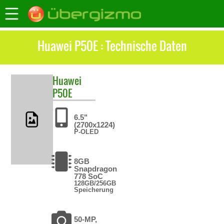
Huawei P50E : Technische Daten
Huawei
P50E
6.5"
(2700x1224)
P-OLED
8GB
Snapdragon
778 SoC
128GB/256GB
Speicherung
50-MP,