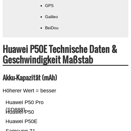
GPS
Galileo
BeiDou
Huawei P50E Technische Daten &
Geschwindigkeit Maßstab
Akku-Kapazität (mAh)
Höherer Wert = besser
Huawei P50 Pro
(SD888)
Huawei P50
Huawei P50E