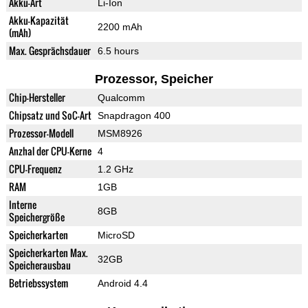
Akku-Art
Li-Ion
Akku-Kapazität
2200 mAh
(mAh)
Max. Gesprächsdauer
6.5 hours
Prozessor, Speicher
Chip-Hersteller
Qualcomm
Chipsatz und SoC-Art
Snapdragon 400
Prozessor-Modell
MSM8926
Anzhal der CPU-Kerne
4
CPU-Frequenz
1.2 GHz
RAM
1GB
Interne
8GB
Speichergröße
Speicherkarten
MicroSD
Speicherkarten Max.
32GB
Speicherausbau
Betriebssystem
Android 4.4