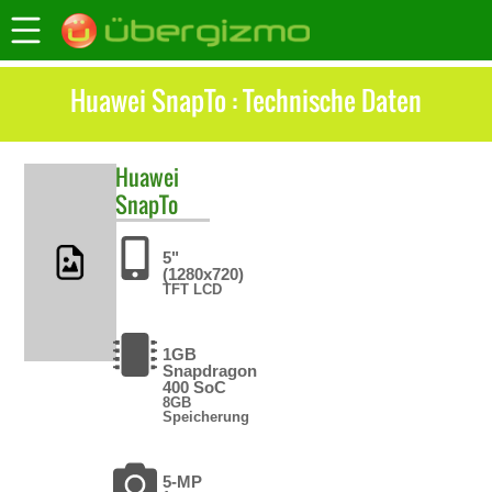
Huawei SnapTo : Technische Daten
Huawei
SnapTo
5"
(1280x720)
TFT LCD
1GB
Snapdragon
400 SoC
8GB
Speicherung
5-MP