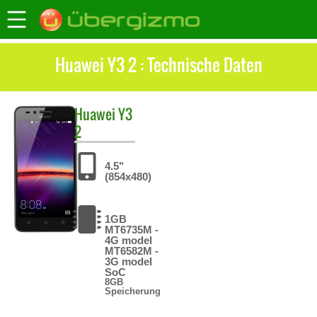
Huawei Y3 2 : Technische Daten
Huawei
Y3
2
4.5"
(854x480)
1GB
MT6735M -
4G model
MT6582M -
3G model
SoC
8GB
Speicherung