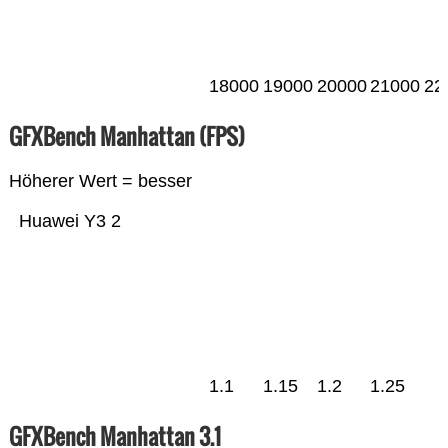
18000
19000
20000
21000
22
GFXBench Manhattan (FPS)
Höherer Wert = besser
Huawei Y3 2
1.1
1.15
1.2
1.25
GFXBench Manhattan 3.1