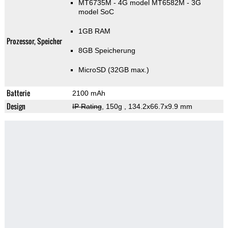
MT6735M - 4G model MT6582M - 3G
model SoC
1GB RAM
Prozessor, Speicher
8GB Speicherung
MicroSD (32GB max.)
Batterie
2100 mAh
Design
IP Rating
, 150g
, 134.2x66.7x9.9 mm