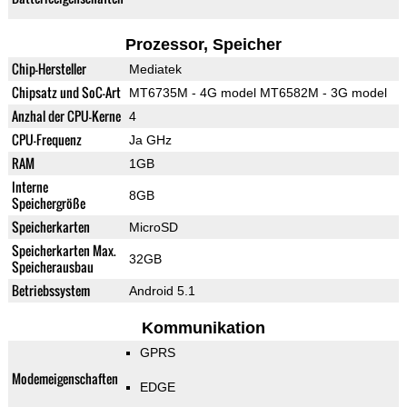
Prozessor, Speicher
Chip-Hersteller
Mediatek
Chipsatz und SoC-Art
MT6735M - 4G model MT6582M - 3G model
Anzhal der CPU-Kerne
4
CPU-Frequenz
Ja GHz
RAM
1GB
Interne
8GB
Speichergröße
Speicherkarten
MicroSD
Speicherkarten Max.
32GB
Speicherausbau
Betriebssystem
Android 5.1
Kommunikation
GPRS
Modemeigenschaften
EDGE