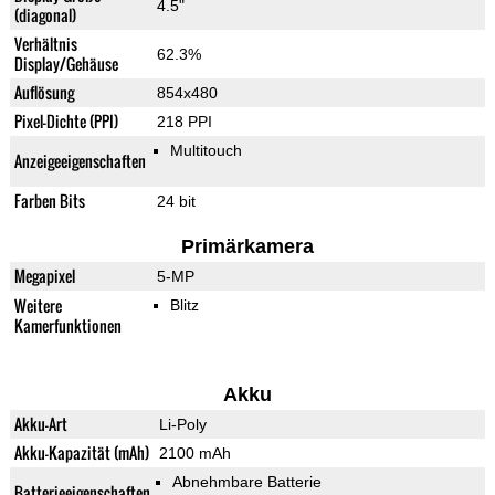
4.5"
(diagonal)
Verhältnis
62.3%
Display/Gehäuse
Auflösung
854x480
Pixel-Dichte (PPI)
218 PPI
Multitouch
Anzeigeeigenschaften
Farben Bits
24 bit
Primärkamera
Megapixel
5-MP
Weitere
Blitz
Kamerfunktionen
Akku
Akku-Art
Li-Poly
Akku-Kapazität (mAh)
2100 mAh
Abnehmbare Batterie
Batterieeigenschaften