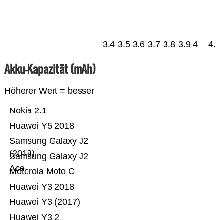
3.4
3.5
3.6
3.7
3.8
3.9
4
4.
Akku-Kapazität (mAh)
Höherer Wert = besser
Nokia 2.1
Huawei Y5 2018
Samsung Galaxy J2
(2018)
Samsung Galaxy J2
Ace
Motorola Moto C
Huawei Y3 2018
Huawei Y3 (2017)
Huawei Y3 2