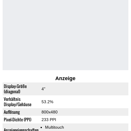
Anzeige
Display-Größe
4"
(diagonal)
Verhältnis
53.2%
Display/Gehäuse
Auflösung
800x480
Pixel-Dichte (PPI)
233 PPI
Multitouch
Anzeigeeigenschaften