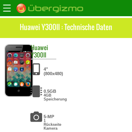
Huawei Y300II : Technische Daten
Huawei
Y300II
4"
(800x480)
0.5GB
4GB
Speicherung
5-MP
1
Rückseite
Kamera