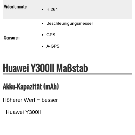
Videoformate
H.264
Beschleunigungsmesser
GPS
Sensoren
A-GPS
Huawei Y300II Maßstab
Akku-Kapazität (mAh)
Höherer Wert = besser
Huawei Y300II