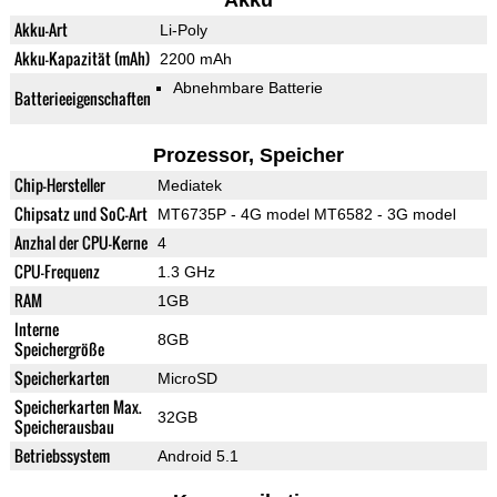
Akku
Akku-Art
Li-Poly
Akku-Kapazität (mAh)
2200 mAh
Abnehmbare Batterie
Batterieeigenschaften
Prozessor, Speicher
Chip-Hersteller
Mediatek
Chipsatz und SoC-Art
MT6735P - 4G model MT6582 - 3G model
Anzhal der CPU-Kerne
4
CPU-Frequenz
1.3 GHz
RAM
1GB
Interne
8GB
Speichergröße
Speicherkarten
MicroSD
Speicherkarten Max.
32GB
Speicherausbau
Betriebssystem
Android 5.1