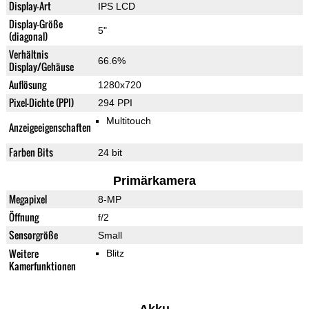
Display-Art
IPS LCD
Display-Größe
5"
(diagonal)
Verhältnis
66.6%
Display/Gehäuse
Auflösung
1280x720
Pixel-Dichte (PPI)
294 PPI
Multitouch
Anzeigeeigenschaften
Farben Bits
24 bit
Primärkamera
Megapixel
8-MP
Öffnung
f/2
Sensorgröße
Small
Weitere
Blitz
Kamerfunktionen