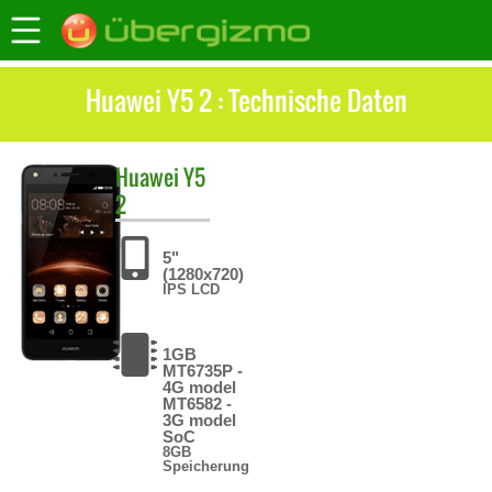
Huawei Y5 2 : Technische Daten
Huawei
Y5
2
5"
(1280x720)
IPS LCD
1GB
MT6735P -
4G model
MT6582 -
3G model
SoC
8GB
Speicherung