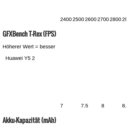
2400
2500
2600
2700
2800
29
GFXBench T-Rex (FPS)
Höherer Wert = besser
Huawei Y5 2
7
7.5
8
8.
Akku-Kapazität (mAh)