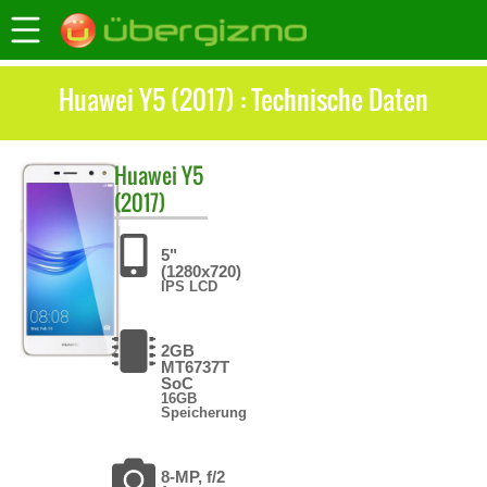
Huawei Y5 (2017) : Technische Daten
Huawei
Y5
(2017)
5"
(1280x720)
IPS LCD
2GB
MT6737T
SoC
16GB
Speicherung
8-MP, f/2