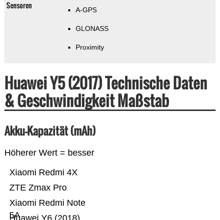
Sensoren
A-GPS
GLONASS
Proximity
Huawei Y5 (2017) Technische Daten
& Geschwindigkeit Maßstab
Akku-Kapazität (mAh)
Höherer Wert = besser
Xiaomi Redmi 4X
ZTE Zmax Pro
Xiaomi Redmi Note
5A
Huawei Y6 (2018)