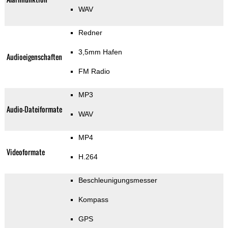
WAV
Redner
3,5mm Hafen
Audioeigenschaften
FM Radio
MP3
Audio-Dateiformate
WAV
MP4
Videoformate
H.264
Beschleunigungsmesser
Kompass
GPS