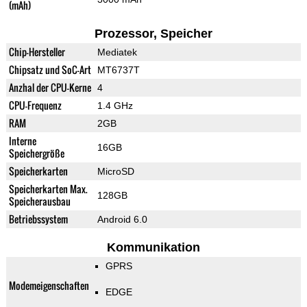
(mAh)
Prozessor, Speicher
Chip-Hersteller
Mediatek
Chipsatz und SoC-Art
MT6737T
Anzhal der CPU-Kerne
4
CPU-Frequenz
1.4 GHz
RAM
2GB
Interne
16GB
Speichergröße
Speicherkarten
MicroSD
Speicherkarten Max.
128GB
Speicherausbau
Betriebssystem
Android 6.0
Kommunikation
GPRS
Modemeigenschaften
EDGE