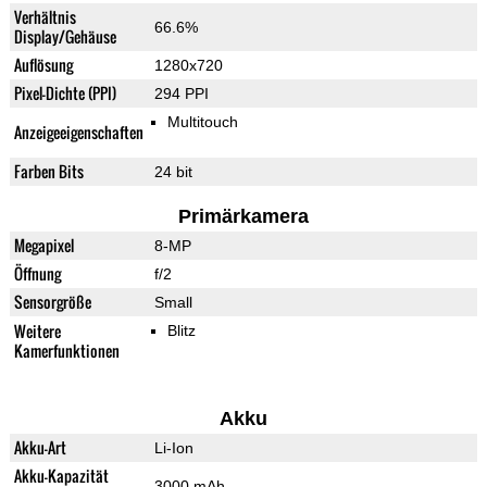
Verhältnis
66.6%
Display/Gehäuse
Auflösung
1280x720
Pixel-Dichte (PPI)
294 PPI
Multitouch
Anzeigeeigenschaften
Farben Bits
24 bit
Primärkamera
Megapixel
8-MP
Öffnung
f/2
Sensorgröße
Small
Weitere
Blitz
Kamerfunktionen
Akku
Akku-Art
Li-Ion
Akku-Kapazität
3000 mAh