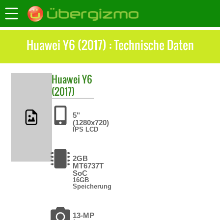
Huawei Y6 (2017) : Technische Daten
Huawei
Y6
(2017)
5"
(1280x720)
IPS LCD
2GB
MT6737T
SoC
16GB
Speicherung
13-MP