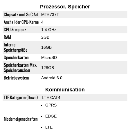
Prozessor, Speicher
Chipsatz und SoC-Art
MT6737T
Anzhal der CPU-Kerne
4
CPU-Frequenz
1.4 GHz
RAM
2GB
Interne
16GB
Speichergröße
Speicherkarten
MicroSD
Speicherkarten Max.
128GB
Speicherausbau
Betriebssystem
Android 6.0
Kommunikation
LTE-Kategorie (Down)
LTE CAT4
GPRS
EDGE
Modemeigenschaften
LTE