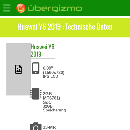
Huawei Y6 2019 : Technische Daten
Huawei
Y6
2019
6.09"
(1560x720)
IPS LCD
2GB
MT6761)
SoC
32GB
Speicherung
13-MP,