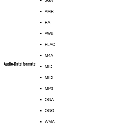
3GA
AMR
RA
AWB
FLAC
M4A
Audio-Dateiformate
MID
MIDI
MP3
OGA
OGG
WMA