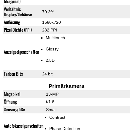
(diagonal)
Verhältnis
79.3%
Display/Gehäuse
Auflösung
1560x720
Pixel-Dichte (PPI)
282 PPI
Multitouch
Glossy
Anzeigeeigenschaften
2.5D
Farben Bits
24 bit
Primärkamera
Megapixel
13-MP
Öffnung
f/1.8
Sensorgröße
Small
Contrast
Autofokuseigenschaften
Phase Detection