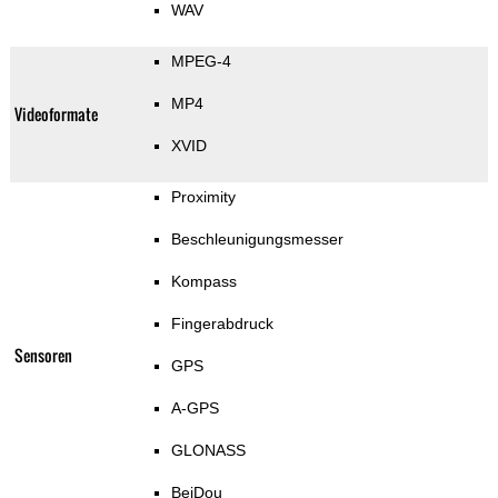
WAV
MPEG-4
MP4
Videoformate
XVID
Proximity
Beschleunigungsmesser
Kompass
Fingerabdruck
Sensoren
GPS
A-GPS
GLONASS
BeiDou