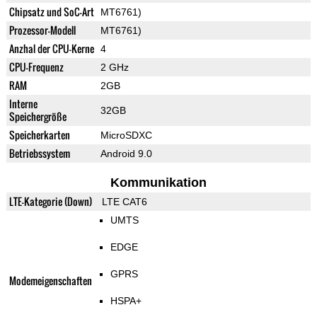
Chipsatz und SoC-Art
MT6761)
Prozessor-Modell
MT6761)
Anzhal der CPU-Kerne
4
CPU-Frequenz
2 GHz
RAM
2GB
Interne
32GB
Speichergröße
Speicherkarten
MicroSDXC
Betriebssystem
Android 9.0
Kommunikation
LTE-Kategorie (Down)
LTE CAT6
UMTS
EDGE
GPRS
Modemeigenschaften
HSPA+