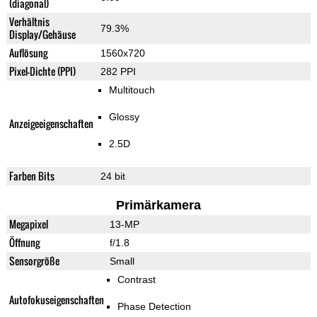
(diagonal)
Verhältnis
79.3%
Display/Gehäuse
Auflösung
1560x720
Pixel-Dichte (PPI)
282 PPI
Multitouch
Glossy
Anzeigeeigenschaften
2.5D
Farben Bits
24 bit
Primärkamera
Megapixel
13-MP
Öffnung
f/1.8
Sensorgröße
Small
Contrast
Autofokuseigenschaften
Phase Detection