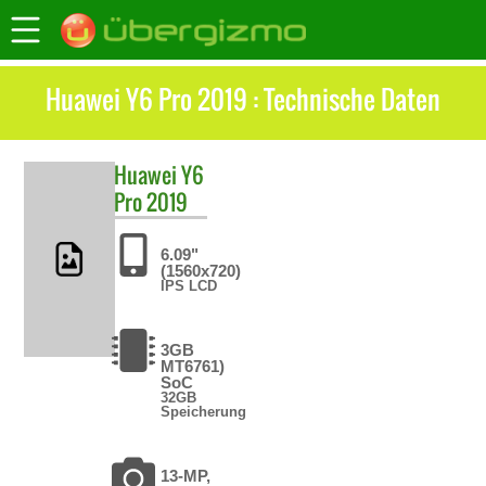
Huawei Y6 Pro 2019 : Technische Daten
Huawei
Y6
Pro 2019
6.09"
(1560x720)
IPS LCD
3GB
MT6761)
SoC
32GB
Speicherung
13-MP,