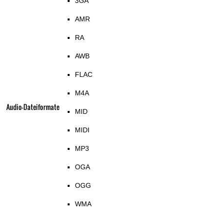
3GA
AMR
RA
AWB
FLAC
M4A
Audio-Dateiformate
MID
MIDI
MP3
OGA
OGG
WMA