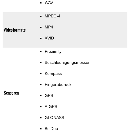
WAV
MPEG-4
MP4
Videoformate
XVID
Proximity
Beschleunigungsmesser
Kompass
Fingerabdruck
Sensoren
GPS
A-GPS
GLONASS
BeiDou